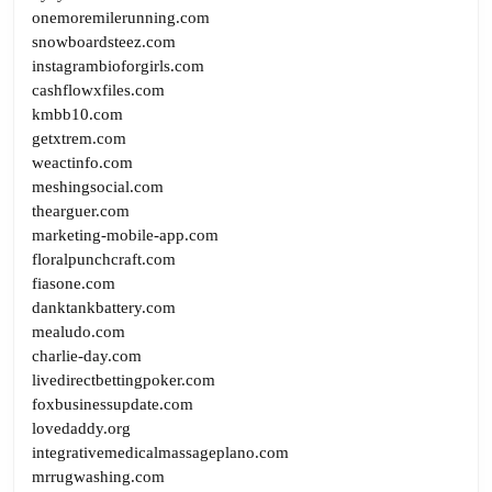
onemoremilerunning.com
snowboardsteez.com
instagrambioforgirls.com
cashflowxfiles.com
kmbb10.com
getxtrem.com
weactinfo.com
meshingsocial.com
thearguer.com
marketing-mobile-app.com
floralpunchcraft.com
fiasone.com
danktankbattery.com
mealudo.com
charlie-day.com
livedirectbettingpoker.com
foxbusinessupdate.com
lovedaddy.org
integrativemedicalmassageplano.com
mrrugwashing.com