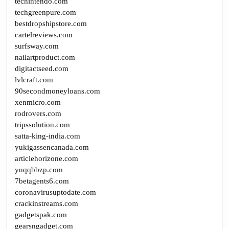
techintendo.com
techgreenpure.com
bestdropshipstore.com
cartelreviews.com
surfsway.com
nailartproduct.com
digitactseed.com
lvlcraft.com
90secondmoneyloans.com
xenmicro.com
rodrovers.com
tripssolution.com
satta-king-india.com
yukigassencanada.com
articlehorizone.com
yuqqbbzp.com
7betagents6.com
coronavirusuptodate.com
crackinstreams.com
gadgetspak.com
gearsngadget.com