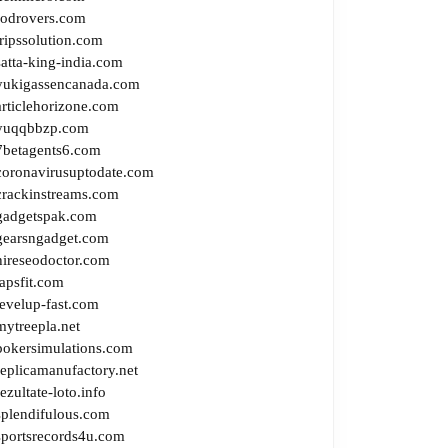
rodrovers.com
tripssolution.com
satta-king-india.com
yukigassencanada.com
articlehorizone.com
yuqqbbzp.com
7betagents6.com
coronavirusuptodate.com
crackinstreams.com
gadgetspak.com
gearsngadget.com
hireseodoctor.com
lapsfit.com
levelup-fast.com
mytreepla.net
pokersimulations.com
replicamanufactory.net
rezultate-loto.info
splendifulous.com
sportsrecords4u.com