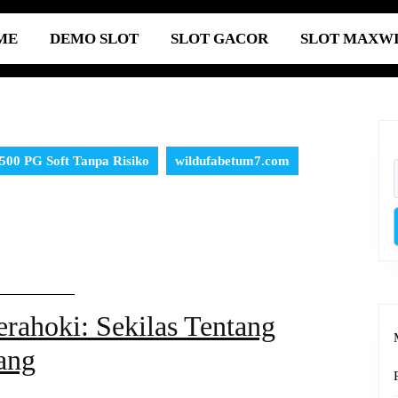
ME
DEMO SLOT
SLOT GACOR
SLOT MAXW
X500 PG Soft Tanpa Risiko
wildufabetum7.com
rahoki: Sekilas Tentang
ang