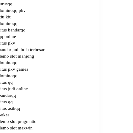
jurusqq
dominoqq pkv
kiu kiu
dominoqq
situs bandarqq
qq online
situs pkv
bandar judi bola terbesar
demo slot mahjong
dominoqq
situs pkv games
dominoqq
situs qq
situs judi online
bandarqq
situs qq
situs asikqq
poker
demo slot pragmatic
demo slot maxwin