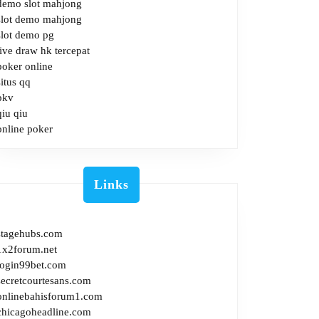
demo slot mahjong
slot demo mahjong
slot demo pg
live draw hk tercepat
poker online
situs qq
pkv
qiu qiu
online poker
Links
stagehubs.com
1x2forum.net
login99bet.com
secretcourtesans.com
onlinebahisforum1.com
chicagoheadline.com