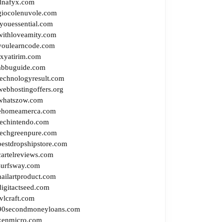
dnafyx.com
giocolenuvole.com
iyouessential.com
withloveamity.com
youlearncode.com
fxyatirim.com
abbuguide.com
technologyresult.com
webhostingoffers.org
whatszow.com
ehomeamerca.com
techintendo.com
techgreenpure.com
bestdropshipstore.com
cartelreviews.com
surfsway.com
nailartproduct.com
digitactseed.com
lvlcraft.com
90secondmoneyloans.com
xenmicro.com