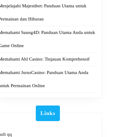
Menjelajahi Majestibet: Panduan Utama untuk
Permainan dan Hiburan
Memahami Saung4D: Panduan Utama Anda untuk
Game Online
Memahami Ahl Casino: Tinjauan Komprehensif
Memahami JurusCasino: Panduan Utama Anda
untuk Permainan Online
Links
judi qq