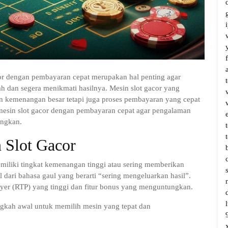
acor dengan pembayaran cepat merupakan hal penting agar
dan segera menikmati hasilnya. Mesin slot gacor yang
an kemenangan besar tetapi juga proses pembayaran yang cepat
 mesin slot gacor dengan pembayaran cepat agar pengalaman
ungkan.
Slot Gacor
emiliki tingkat kemenangan tinggi atau sering memberikan
l dari bahasa gaul yang berarti “sering mengeluarkan hasil”.
Player (RTP) yang tinggi dan fitur bonus yang menguntungkan.
ngkah awal untuk memilih mesin yang tepat dan