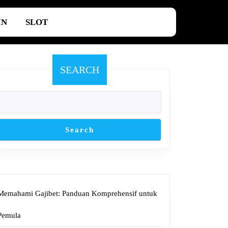
IN
SLOT
SEARCH
Search
Memahami Gajibet: Panduan Komprehensif untuk
Pemula