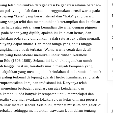
yang telah diturunkan dari generasi ke generasi selama berabad-
taan pola yang indah dan rumit menggunakan stensil warna pada
a Jepang “kera” yang berarti stensil dan “hoki” yang berarti
ang sangat teliti dan membutuhkan keterampilan dan ketelitian
rtas halus atau sutra, yang kemudian diwarnai dengan pigmen
 pada bahan yang dipilih, apakah itu kain atau kertas, dan
iptakan pola yang diinginkan. Salah satu aspek paling menarik
it yang dapat dibuat. Dari motif bunga yang halus hingga
ungkinannya tidak terbatas. Warna-warna cerah dan detail
eni yang benar-benar memukau untuk dilihat. Kerahoki
man Edo (1603-1868). Selama ini kerahoki digunakan untuk
h tangga. Saat ini, kerahoki masih menjadi kerajinan yang
 menakjubkan yang menampilkan keindahan dan kerumitan bentuk
oki paling terkenal di Jepang adalah Hiroko Karahara, yang telah
promosikan kerajinan tradisional ini. Karyanya telah
lah menerima berbagai penghargaan atas keindahan dan
han kerahoki, ada banyak kesempatan untuk mempelajari dan
perajin yang menawarkan lokakarya dan kelas di mana peserta
 unik mereka sendiri. Selain itu, terdapat museum dan galeri di
rbakat, sehingga memberikan wawasan lebih dalam tentang