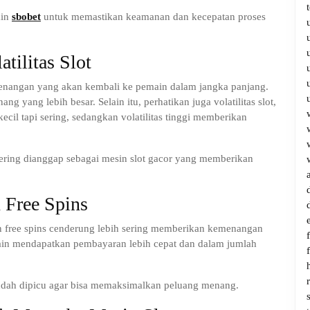
ain
sbobet
untuk memastikan keamanan dan kecepatan proses
tilitas Slot
enangan yang akan kembali ke pemain dalam jangka panjang.
g yang lebih besar. Selain itu, perhatikan juga volatilitas slot,
cil tapi sering, sedangkan volatilitas tinggi memberikan
 sering dianggap sebagai mesin slot gacor yang memberikan
n Free Spins
n free spins cenderung lebih sering memberikan kemenangan
ain mendapatkan pembayaran lebih cepat dan dalam jumlah
 mudah dipicu agar bisa memaksimalkan peluang menang.