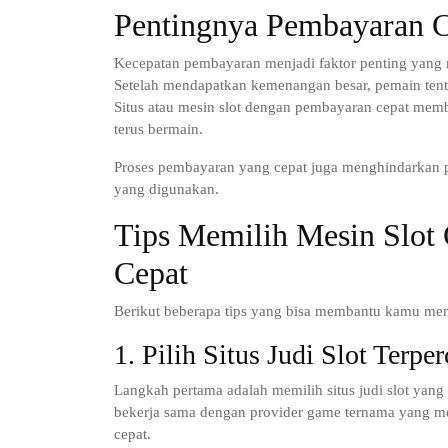
Pentingnya Pembayaran C
Kecepatan pembayaran menjadi faktor penting yang
Setelah mendapatkan kemenangan besar, pemain tent
Situs atau mesin slot dengan pembayaran cepat me
terus bermain.
Proses pembayaran yang cepat juga menghindarkan pe
yang digunakan.
Tips Memilih Mesin Slot
Cepat
Berikut beberapa tips yang bisa membantu kamu mem
1. Pilih Situs Judi Slot Terpe
Langkah pertama adalah memilih situs judi slot yang 
bekerja sama dengan provider game ternama yang m
cepat.