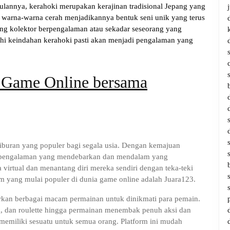
pulannya, kerahoki merupakan kerajinan tradisional Jepang yang
 warna-warna cerah menjadikannya bentuk seni unik yang terus
ng kolektor berpengalaman atau sekadar seseorang yang
jahi keindahan kerahoki pasti akan menjadi pengalaman yang
 Game Online bersama
 hiburan yang populer bagi segala usia. Dengan kemajuan
i pengalaman yang mendebarkan dan mendalam yang
virtual dan menantang diri mereka sendiri dengan teka-teki
orm yang mulai populer di dunia game online adalah Juara123.
rkan berbagai macam permainan untuk dinikmati para pemain.
ck, dan roulette hingga permainan menembak penuh aksi dan
memiliki sesuatu untuk semua orang. Platform ini mudah