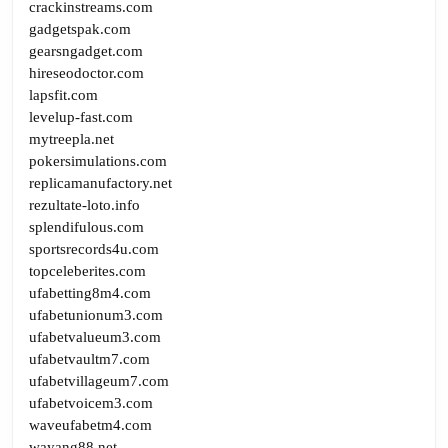
crackinstreams.com
gadgetspak.com
gearsngadget.com
hireseodoctor.com
lapsfit.com
levelup-fast.com
mytreepla.net
pokersimulations.com
replicamanufactory.net
rezultate-loto.info
splendifulous.com
sportsrecords4u.com
topceleberites.com
ufabetting8m4.com
ufabetunionum3.com
ufabetvalueum3.com
ufabetvaultm7.com
ufabetvillageum7.com
ufabetvoicem3.com
waveufabetm4.com
wayang88.net