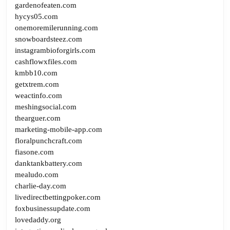
gardenofeaten.com
hycys05.com
onemoremilerunning.com
snowboardsteez.com
instagrambioforgirls.com
cashflowxfiles.com
kmbb10.com
getxtrem.com
weactinfo.com
meshingsocial.com
thearguer.com
marketing-mobile-app.com
floralpunchcraft.com
fiasone.com
danktankbattery.com
mealudo.com
charlie-day.com
livedirectbettingpoker.com
foxbusinessupdate.com
lovedaddy.org