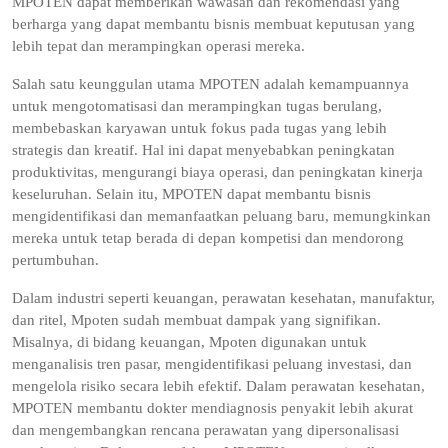
MPOTEN dapat memberikan wawasan dan rekomendasi yang
berharga yang dapat membantu bisnis membuat keputusan yang
lebih tepat dan merampingkan operasi mereka.
Salah satu keunggulan utama MPOTEN adalah kemampuannya
untuk mengotomatisasi dan merampingkan tugas berulang,
membebaskan karyawan untuk fokus pada tugas yang lebih
strategis dan kreatif. Hal ini dapat menyebabkan peningkatan
produktivitas, mengurangi biaya operasi, dan peningkatan kinerja
keseluruhan. Selain itu, MPOTEN dapat membantu bisnis
mengidentifikasi dan memanfaatkan peluang baru, memungkinkan
mereka untuk tetap berada di depan kompetisi dan mendorong
pertumbuhan.
Dalam industri seperti keuangan, perawatan kesehatan, manufaktur,
dan ritel, Mpoten sudah membuat dampak yang signifikan.
Misalnya, di bidang keuangan, Mpoten digunakan untuk
menganalisis tren pasar, mengidentifikasi peluang investasi, dan
mengelola risiko secara lebih efektif. Dalam perawatan kesehatan,
MPOTEN membantu dokter mendiagnosis penyakit lebih akurat
dan mengembangkan rencana perawatan yang dipersonalisasi