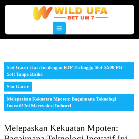
Skip
to
content
Skip
Open
to
Button
content
Slot Gacor Hari Ini dengan RTP Tertinggi, Slot X500 PG
Soft Tanpa Risiko
Slot Gacor
Melepaskan Kekuatan Mpoten: Bagaimana Teknologi
Inovatif Ini Merevolusi Industri
Melepaskan Kekuatan Mpoten:
Bagaimana Teknologi Inovatif Ini