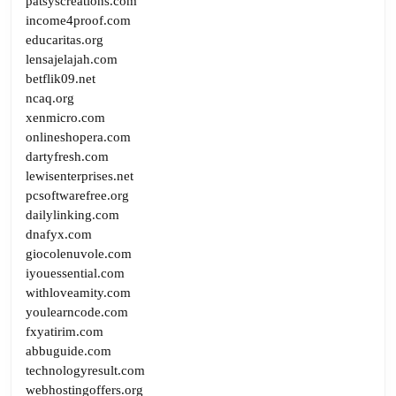
patsyscreations.com
income4proof.com
educaritas.org
lensajelajah.com
betflik09.net
ncaq.org
xenmicro.com
onlineshopera.com
dartyfresh.com
lewisenterprises.net
pcsoftwarefree.org
dailylinking.com
dnafyx.com
giocolenuvole.com
iyouessential.com
withloveamity.com
youlearncode.com
fxyatirim.com
abbuguide.com
technologyresult.com
webhostingoffers.org