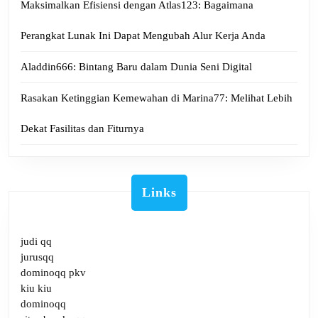
Maksimalkan Efisiensi dengan Atlas123: Bagaimana
Perangkat Lunak Ini Dapat Mengubah Alur Kerja Anda
Aladdin666: Bintang Baru dalam Dunia Seni Digital
Rasakan Ketinggian Kemewahan di Marina77: Melihat Lebih
Dekat Fasilitas dan Fiturnya
Links
judi qq
jurusqq
dominoqq pkv
kiu kiu
dominoqq