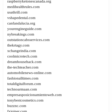
raspberryketonescanada.org
medihealthrules.com
usathrill.com
vshapedental.com
canfandalucia.org
yourengineguide.com
nybreakings.com
outstationcabsservices.com
thekrtagy.com
xchangeindia.com
coolmicrotech.com
dreamhousehack.com
the-techteacher.com
automobilenews-online.com
fashionalltimes.com
totaldigitalforum.com
technoarmaan.com
empresasposicionamientoweb.com
tonybestcosmetics.com
buzznc.com
fxjoiner.com