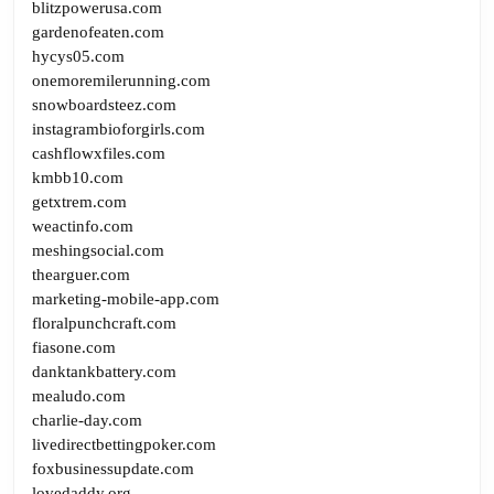
blitzpowerusa.com
gardenofeaten.com
hycys05.com
onemoremilerunning.com
snowboardsteez.com
instagrambioforgirls.com
cashflowxfiles.com
kmbb10.com
getxtrem.com
weactinfo.com
meshingsocial.com
thearguer.com
marketing-mobile-app.com
floralpunchcraft.com
fiasone.com
danktankbattery.com
mealudo.com
charlie-day.com
livedirectbettingpoker.com
foxbusinessupdate.com
lovedaddy.org