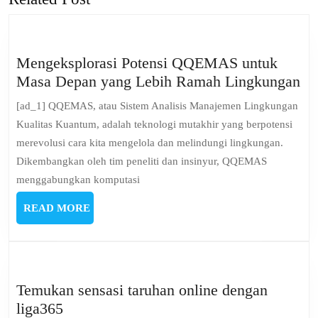
post:
post:
Mengeksplorasi Potensi QQEMAS untuk
Me
Masa Depan yang Lebih Ramah Lingkungan
Po
[ad_1] QQEMAS, atau Sistem Analisis Manajemen Lingkungan
Q
Kualitas Kuantum, adalah teknologi mutakhir yang berpotensi
un
merevolusi cara kita mengelola dan melindungi lingkungan.
Ma
Dikembangkan oleh tim peneliti dan insinyur, QQEMAS
De
menggabungkan komputasi
ya
Le
READ
READ MORE
MORE
Ra
Li
Temukan sensasi taruhan online dengan
Temukan
liga365