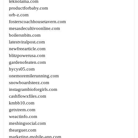
teknolama.com
productforbaby.com
orb-z.com
fosterscoachhousetavern.com
mesasdecultivoonline.com
boilersnbits.com
latestviralpost.com
newfreearticle.com
blitzpowerusa.com
gardenofeaten.com
hycys05.com
onemoremilerunning.com
snowboardsteez.com
instagrambioforgirls.com
cashflowxfiles.com
kmbb10.com
getxtrem.com
weactinfo.com
meshingsocial.com
thearguer.com
marketing-mobile-app.com