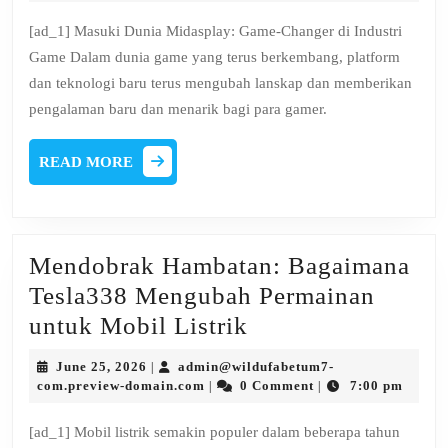
2026
com.preview-
Game-
domain.com
[ad_1] Masuki Dunia Midasplay: Game-Changer di Industri
Changer
Game Dalam dunia game yang terus berkembang, platform
di
dan teknologi baru terus mengubah lanskap dan memberikan
Industri
pengalaman baru dan menarik bagi para gamer.
Game
READ
READ MORE
MORE
Mendobrak Hambatan: Bagaimana
Tesla338 Mengubah Permainan
Mendobrak
untuk Mobil Listrik
Hambatan:
June
June 25, 2026
admin@wildufabetum7-
|
Bagaimana
25,
admin@wildufabetum7-
com.preview-domain.com
0 Comment
7:00 pm
|
|
2026
com.preview-
Tesla338
domain.com
[ad_1] Mobil listrik semakin populer dalam beberapa tahun
Mengubah