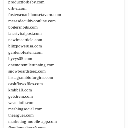
productforbaby.com
orb-z.com
fosterscoachhousetavern.com
mesasdecultivoonline.com
boilersnbits.com
latestviralpost.com
newfreearticle.com
blitzpowerusa.com
gardenofeaten.com
hycys05.com
onemoremilerunning.com
snowboardsteez.com
instagrambioforgirls.com
cashflowxfiles.com
kmbb10.com
getxtrem.com
weactinfo.com
meshingsocial.com
thearguer.com
marketing-mobile-app.com
floralpunchcraft.com