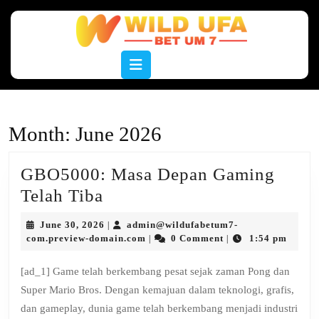
Skip
to
content
Skip
Open
to
Button
content
Month:
June 2026
GBO5000: Masa Depan Gaming
GBO5000:
Telah Tiba
Masa
June
June 30, 2026
admin@wildufabetum7-
|
Depan
30,
admin@wildufabetum7-
com.preview-domain.com
0 Comment
1:54 pm
|
|
2026
com.preview-
Gaming
domain.com
[ad_1] Game telah berkembang pesat sejak zaman Pong dan
Telah
Super Mario Bros. Dengan kemajuan dalam teknologi, grafis,
Tiba
dan gameplay, dunia game telah berkembang menjadi industri