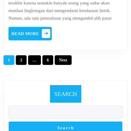
terakhir karena semakin banyak orang yang sadar akan
Permainan
manfaat lingkungan dari mengendarai kendaraan listrik.
untuk
Namun, ada satu perusahaan yang mengambil alih pasar
Mobil
READ
Listrik
READ MORE
MORE
Posts
1
2
…
6
Next
pagination
SEARCH
Search