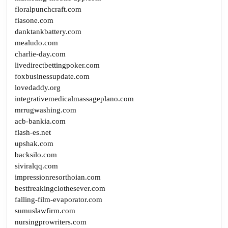
floralpunchcraft.com
fiasone.com
danktankbattery.com
mealudo.com
charlie-day.com
livedirectbettingpoker.com
foxbusinessupdate.com
lovedaddy.org
integrativemedicalmassageplano.com
mrrugwashing.com
acb-bankia.com
flash-es.net
upshak.com
backsilo.com
siviralqq.com
impressionresorthoian.com
bestfreakingclothesever.com
falling-film-evaporator.com
sumuslawfirm.com
nursingprowriters.com