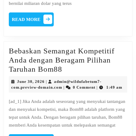
bernilai miliaran dolar yang terus
READ
READ MORE
MORE
Bebaskan Semangat Kompetitif
Anda dengan Beragam Pilihan
Bebaskan
Taruhan Bom88
Semangat
June
June 30, 2026
admin@wildufabetum7-
|
Kompetitif
30,
admin@wildufabetum7-
com.preview-domain.com
0 Comment
1:49 am
|
|
2026
com.preview-
Anda
domain.com
[ad_1] Jika Anda adalah seseorang yang menyukai tantangan
dengan
dan menyukai kompetisi, maka Bom88 adalah platform yang
Beragam
tepat untuk Anda. Dengan beragam pilihan taruhan, Bom88
Pilihan
memberi Anda kesempatan untuk melepaskan semangat
Taruhan