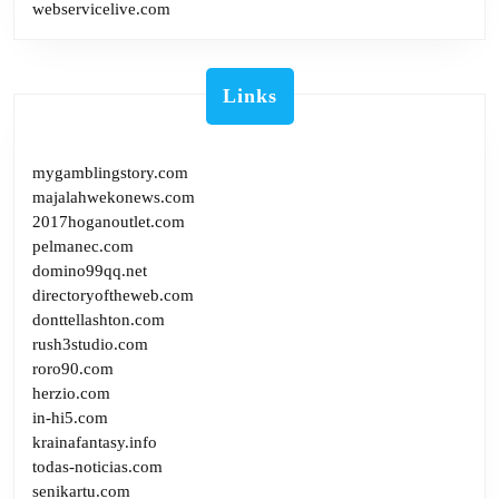
webservicelive.com
Links
mygamblingstory.com
majalahwekonews.com
2017hoganoutlet.com
pelmanec.com
domino99qq.net
directoryoftheweb.com
donttellashton.com
rush3studio.com
roro90.com
herzio.com
in-hi5.com
krainafantasy.info
todas-noticias.com
senikartu.com