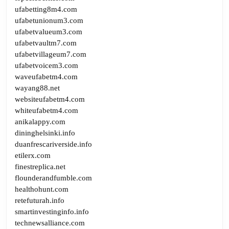
ufabetting8m4.com
ufabetunionum3.com
ufabetvalueum3.com
ufabetvaultm7.com
ufabetvillageum7.com
ufabetvoicem3.com
waveufabetm4.com
wayang88.net
websiteufabetm4.com
whiteufabetm4.com
anikalappy.com
dininghelsinki.info
duanfrescariverside.info
etilerx.com
finestreplica.net
flounderandfumble.com
healthohunt.com
retefuturah.info
smartinvestinginfo.info
technewsalliance.com