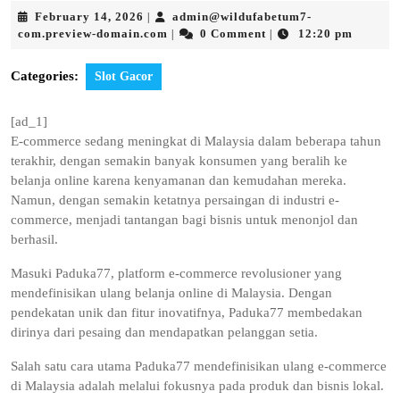
February
February 14, 2026
admin@wildufabetum7-
|
14,
admin@wildufabetum7-
com.preview-domain.com
0 Comment
12:20 pm
|
|
2026
com.preview-
domain.com
Categories:
Slot Gacor
[ad_1]
E-commerce sedang meningkat di Malaysia dalam beberapa tahun
terakhir, dengan semakin banyak konsumen yang beralih ke
belanja online karena kenyamanan dan kemudahan mereka.
Namun, dengan semakin ketatnya persaingan di industri e-
commerce, menjadi tantangan bagi bisnis untuk menonjol dan
berhasil.
Masuki Paduka77, platform e-commerce revolusioner yang
mendefinisikan ulang belanja online di Malaysia. Dengan
pendekatan unik dan fitur inovatifnya, Paduka77 membedakan
dirinya dari pesaing dan mendapatkan pelanggan setia.
Salah satu cara utama Paduka77 mendefinisikan ulang e-commerce
di Malaysia adalah melalui fokusnya pada produk dan bisnis lokal.