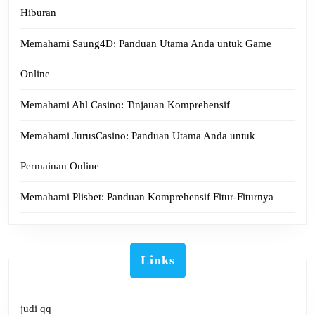
Hiburan
Memahami Saung4D: Panduan Utama Anda untuk Game
Online
Memahami Ahl Casino: Tinjauan Komprehensif
Memahami JurusCasino: Panduan Utama Anda untuk
Permainan Online
Memahami Plisbet: Panduan Komprehensif Fitur-Fiturnya
Links
judi qq