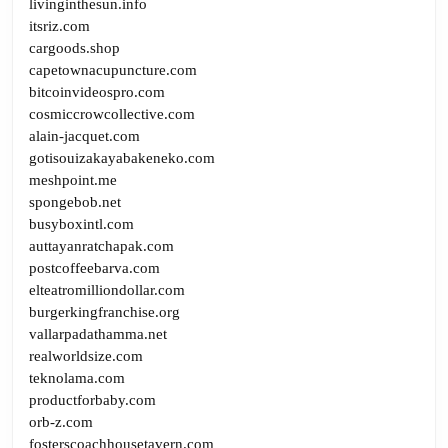
livinginthesun.info
itsriz.com
cargoods.shop
capetownacupuncture.com
bitcoinvideospro.com
cosmiccrowcollective.com
alain-jacquet.com
gotisouizakayabakeneko.com
meshpoint.me
spongebob.net
busyboxintl.com
auttayanratchapak.com
postcoffeebarva.com
elteatromilliondollar.com
burgerkingfranchise.org
vallarpadathamma.net
realworldsize.com
teknolama.com
productforbaby.com
orb-z.com
fosterscoachhousetavern.com