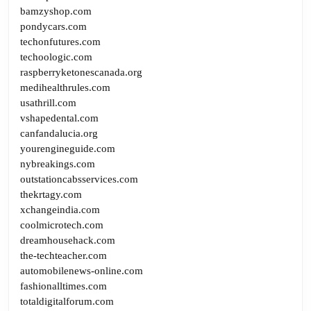
bamzyshop.com
pondycars.com
techonfutures.com
techoologic.com
raspberryketonescanada.org
medihealthrules.com
usathrill.com
vshapedental.com
canfandalucia.org
yourengineguide.com
nybreakings.com
outstationcabsservices.com
thekrtagy.com
xchangeindia.com
coolmicrotech.com
dreamhousehack.com
the-techteacher.com
automobilenews-online.com
fashionalltimes.com
totaldigitalforum.com