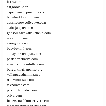
itsriz.com
cargoods.shop
capetownacupuncture.com
bitcoinvideospro.com
cosmiccrowcollective.com
alain-jacquet.com
gotisouizakayabakeneko.com
meshpoint.me
spongebob.net
busyboxintl.com
auttayanratchapak.com
postcoffeebarva.com
elteatromilliondollar.com
burgerkingfranchise.org
vallarpadathamma.net
realworldsize.com
teknolama.com
productforbaby.com
orb-z.com
fosterscoachhousetavern.com
mesasdecultivoonline.com