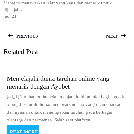
Mahajitu menawarkan jalur yang kaya dan menarik untuk
dijelajahi.
[ad_2]
Post
PREVIOUS
NEXT
navigation
Related Post
Previous
Next
post:
post:
Menjelajahi dunia taruhan online yang
Menjelajahi
menarik dengan Ayobet
dunia
[ad_1] Taruhan online telah menjadi hobi populer bagi banyak
taruhan
orang di seluruh dunia, menawarkan cara yang mendebarkan
online
dan nyaman untuk menempatkan taruhan pada berbagai
yang
olahraga dan permainan. Salah satu platform
menarik
dengan
READ
READ MORE