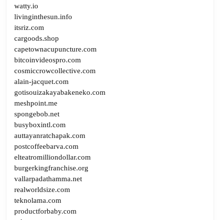
watty.io
livinginthesun.info
itsriz.com
cargoods.shop
capetownacupuncture.com
bitcoinvideospro.com
cosmiccrowcollective.com
alain-jacquet.com
gotisouizakayabakeneko.com
meshpoint.me
spongebob.net
busyboxintl.com
auttayanratchapak.com
postcoffeebarva.com
elteatromilliondollar.com
burgerkingfranchise.org
vallarpadathamma.net
realworldsize.com
teknolama.com
productforbaby.com