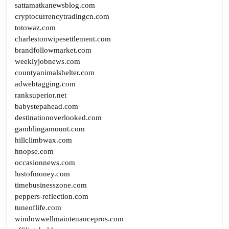
sattamatkanewsblog.com
cryptocurrencytradingcn.com
totowaz.com
charlestonwipesettlement.com
brandfollowmarket.com
weeklyjobnews.com
countyanimalshelter.com
adwebtagging.com
ranksuperior.net
babystepahead.com
destinationoverlooked.com
gamblingamount.com
hillclimbwax.com
hnopse.com
occasionnews.com
lustofmoney.com
timebusinesszone.com
peppers-reflection.com
tuneoflife.com
windowwellmaintenancepros.com