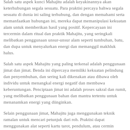
Salah satu aspek kunci Mahajitu adalah keyakinannya akan
keterhubungan segala sesuatu. Para praktisi percaya bahwa segala
sesuatu di dunia ini saling terhubung, dan dengan memahami serta
memanfaatkan hubungan ini, mereka dapat memanipulasi kekuatan
alam untuk memberikan hasil yang positif. Kepercayaan ini
tercermin dalam ritual dan praktik Mahajitu, yang seringkali
melibatkan penggunaan unsur-unsur alam seperti tumbuhan, batu,
dan dupa untuk menyalurkan energi dan memanggil makhluk
halus.
Salah satu aspek Mahajitu yang paling terkenal adalah penggunaan
jimat dan jimat. Benda ini dipercaya memiliki kekuatan pelindung
dan penyembuhan, dan sering kali dikenakan atau dibawa oleh
individu untuk menangkal energi negatif dan membawa
keberuntungan. Penciptaan jimat ini adalah proses sakral dan rumit,
yang melibatkan penggunaan bahan dan mantra tertentu untuk
menanamkan energi yang diinginkan.
Selain penggunaan jimat, Mahajitu juga menggunakan teknik
ramalan untuk mencari petunjuk dari roh. Praktisi dapat
menggunakan alat seperti kartu tarot, pendulum, atau cermin