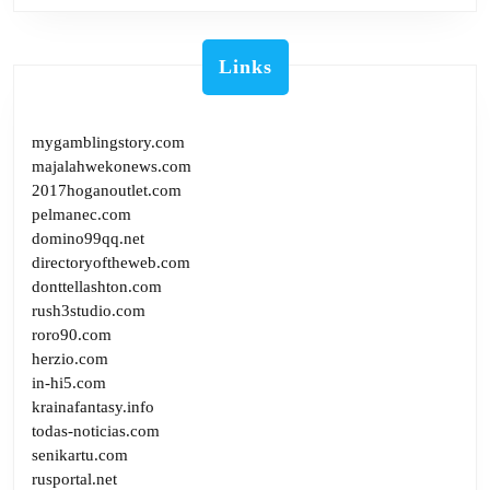
Links
mygamblingstory.com
majalahwekonews.com
2017hoganoutlet.com
pelmanec.com
domino99qq.net
directoryoftheweb.com
donttellashton.com
rush3studio.com
roro90.com
herzio.com
in-hi5.com
krainafantasy.info
todas-noticias.com
senikartu.com
rusportal.net