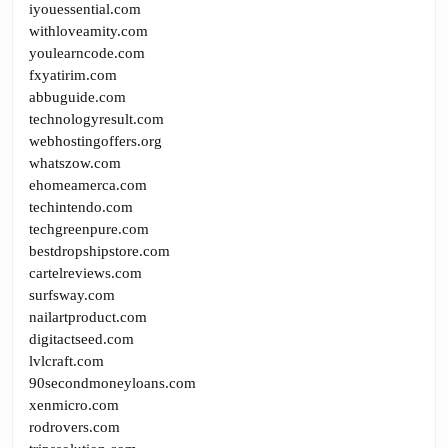
iyouessential.com
withloveamity.com
youlearncode.com
fxyatirim.com
abbuguide.com
technologyresult.com
webhostingoffers.org
whatszow.com
ehomeamerca.com
techintendo.com
techgreenpure.com
bestdropshipstore.com
cartelreviews.com
surfsway.com
nailartproduct.com
digitactseed.com
lvlcraft.com
90secondmoneyloans.com
xenmicro.com
rodrovers.com