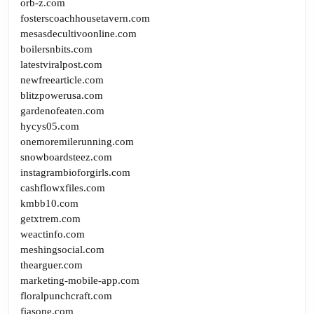
orb-z.com
fosterscoachhousetavern.com
mesasdecultivoonline.com
boilersnbits.com
latestviralpost.com
newfreearticle.com
blitzpowerusa.com
gardenofeaten.com
hycys05.com
onemoremilerunning.com
snowboardsteez.com
instagrambioforgirls.com
cashflowxfiles.com
kmbb10.com
getxtrem.com
weactinfo.com
meshingsocial.com
thearguer.com
marketing-mobile-app.com
floralpunchcraft.com
fiasone.com