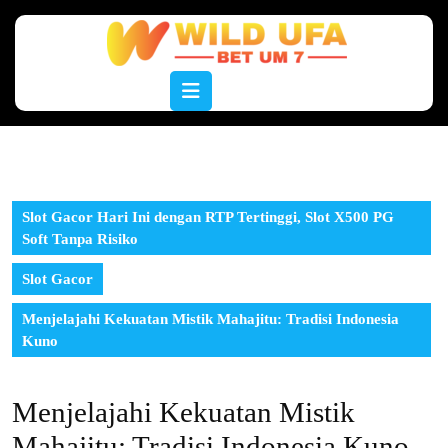
Skip
to
content
Skip
Open
to
Button
content
Slot Gacor Hari Ini dengan RTP Tertinggi, Slot X500 PG
Soft Tanpa Risiko
Slot Gacor
Menjelajahi Kekuatan Mistik Mahajitu: Tradisi Indonesia
Kuno
Menjelajahi Kekuatan Mistik
Mahajitu: Tradisi Indonesia Kuno