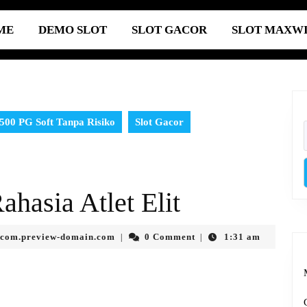
ME
DEMO SLOT
SLOT GACOR
SLOT MAXW
X500 PG Soft Tanpa Risiko
Slot Gacor
ahasia Atlet Elit
admin@wildufabetum7-
com.preview-domain.com
0 Comment
1:31 am
|
|
com.preview-
domain.com