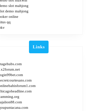
demo slot maxwin
demo slot mahjong
slot demo mahjong
poker online
situs qq
pkv
Links
stagehubs.com
1x2forum.net
login99bet.com
secretcourtesans.com
onlinebahisforum1.com
chicagoheadline.com
camming.org
rajalion88.com
goupuntacana.com