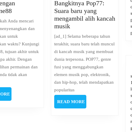
dengan
Bangkitnya Pop77:
Buka
me88
Suara baru yang
Hiburan
mengambil alih kancah
akah Anda mencari
Tanpa
Menjelajahi
musik
 menyenangkan dan
Akhir
Bangkitnya
kan untuk
[ad_1] Selama beberapa tahun
dengan
Pop77:
kan waktu? Kunjungi
terakhir, suara baru telah muncul
Indogame88
Suara
, tujuan akhir untuk
di kancah musik yang membuat
baru
npa akhir. Dengan
dunia terpesona. POP77, genre
yang
lihan permainan dan
fusi yang menggabungkan
mengambil
Anda tidak akan
elemen musik pop, elektronik,
alih
dan hip-hop, telah mendapatkan
kancah
popularitas
musik
READ
MORE
MORE
READ
READ MORE
MORE