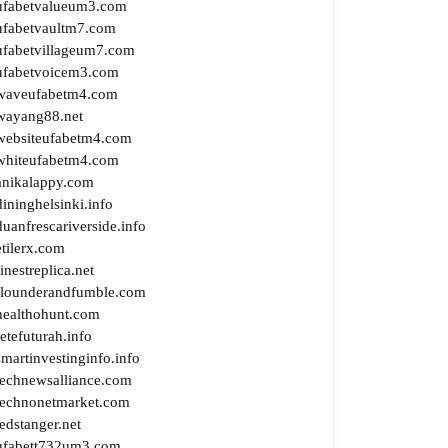
ufabetvalueum3.com
ufabetvaultm7.com
ufabetvillageum7.com
ufabetvoicem3.com
waveufabetm4.com
wayang88.net
websiteufabetm4.com
whiteufabetm4.com
anikalappy.com
dininghelsinki.info
duanfrescariverside.info
etilerx.com
finestreplica.net
flounderandfumble.com
healthohunt.com
retefuturah.info
smartinvestinginfo.info
technewsalliance.com
technonetmarket.com
tedstanger.net
ufabett732um3.com