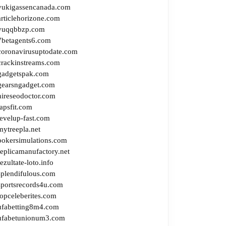
yukigassencanada.com
articlehorizone.com
yuqqbbzp.com
7betagents6.com
coronavirusuptodate.com
crackinstreams.com
gadgetspak.com
gearsngadget.com
hireseodoctor.com
lapsfit.com
levelup-fast.com
mytreepla.net
pokersimulations.com
replicamanufactory.net
rezultate-loto.info
splendifulous.com
sportsrecords4u.com
topceleberites.com
ufabetting8m4.com
ufabetunionum3.com