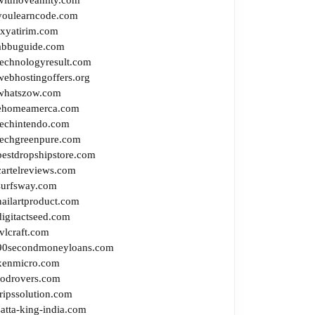
withloveamity.com
youlearncode.com
fxyatirim.com
abbuguide.com
technologyresult.com
webhostingoffers.org
whatszow.com
ehomeamerca.com
techintendo.com
techgreenpure.com
bestdropshipstore.com
cartelreviews.com
surfsway.com
nailartproduct.com
digitactseed.com
lvlcraft.com
90secondmoneyloans.com
xenmicro.com
rodrovers.com
tripssolution.com
satta-king-india.com