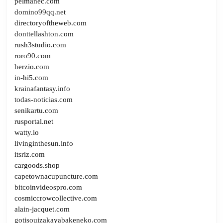
pelmanec.com
domino99qq.net
directoryoftheweb.com
donttellashton.com
rush3studio.com
roro90.com
herzio.com
in-hi5.com
krainafantasy.info
todas-noticias.com
senikartu.com
rusportal.net
watty.io
livinginthesun.info
itsriz.com
cargoods.shop
capetownacupuncture.com
bitcoinvideospro.com
cosmiccrowcollective.com
alain-jacquet.com
gotisouizakayabakeneko.com