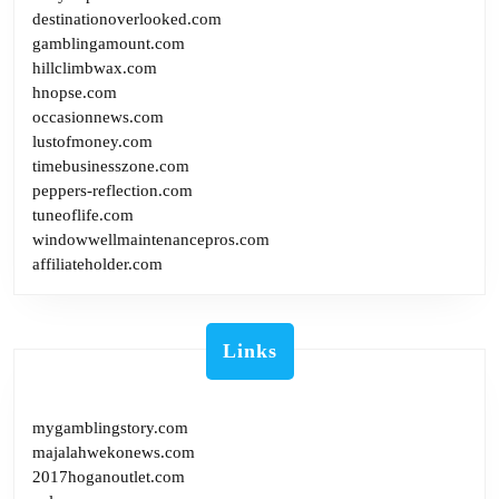
destinationoverlooked.com
gamblingamount.com
hillclimbwax.com
hnopse.com
occasionnews.com
lustofmoney.com
timebusinesszone.com
peppers-reflection.com
tuneoflife.com
windowwellmaintenancepros.com
affiliateholder.com
Links
mygamblingstory.com
majalahwekonews.com
2017hoganoutlet.com