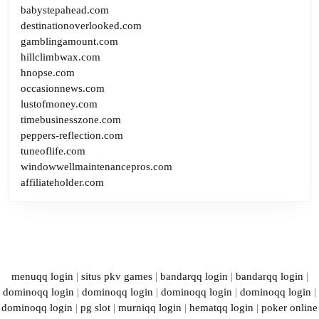
babystepahead.com
destinationoverlooked.com
gamblingamount.com
hillclimbwax.com
hnopse.com
occasionnews.com
lustofmoney.com
timebusinesszone.com
peppers-reflection.com
tuneoflife.com
windowwellmaintenancepros.com
affiliateholder.com
menuqq login
|
situs pkv games
|
bandarqq login
|
bandarqq login
|
dominoqq login
|
dominoqq login
|
dominoqq login
|
dominoqq login
|
dominoqq login
|
pg slot
|
murniqq login
|
hematqq login
|
poker online