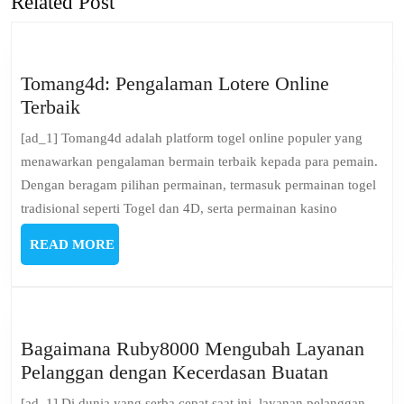
Related Post
post:
post:
Tomang4d: Pengalaman Lotere Online
Tomang4d:
Terbaik
Pengalaman
[ad_1] Tomang4d adalah platform togel online populer yang
Lotere
menawarkan pengalaman bermain terbaik kepada para pemain.
Online
Dengan beragam pilihan permainan, termasuk permainan togel
Terbaik
tradisional seperti Togel dan 4D, serta permainan kasino
READ
READ MORE
MORE
Bagaimana Ruby8000 Mengubah Layanan
Bagaima
Pelanggan dengan Kecerdasan Buatan
Ruby800
[ad_1] Di dunia yang serba cepat saat ini, layanan pelanggan