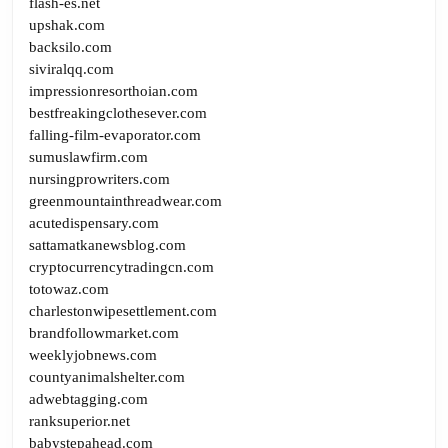
flash-es.net
upshak.com
backsilo.com
siviralqq.com
impressionresorthoian.com
bestfreakingclothesever.com
falling-film-evaporator.com
sumuslawfirm.com
nursingprowriters.com
greenmountainthreadwear.com
acutedispensary.com
sattamatkanewsblog.com
cryptocurrencytradingcn.com
totowaz.com
charlestonwipesettlement.com
brandfollowmarket.com
weeklyjobnews.com
countyanimalshelter.com
adwebtagging.com
ranksuperior.net
babystepahead.com