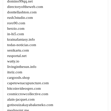
domino99qq.net
directoryoftheweb.com
donttellashton.com
rush3studio.com
roro90.com
herzio.com
in-hi5.com
krainafantasy.info
todas-noticias.com
senikartu.com
rusportal.net
watty.io
livinginthesun.info
itsriz.com
cargoods.shop
capetownacupuncture.com
bitcoinvideospro.com
cosmiccrowcollective.com
alain-jacquet.com
gotisouizakayabakeneko.com
meshpoint.me