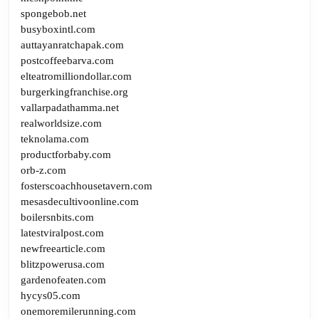
spongebob.net
busyboxintl.com
auttayanratchapak.com
postcoffeebarva.com
elteatromilliondollar.com
burgerkingfranchise.org
vallarpadathamma.net
realworldsize.com
teknolama.com
productforbaby.com
orb-z.com
fosterscoachhousetavern.com
mesasdecultivoonline.com
boilersnbits.com
latestviralpost.com
newfreearticle.com
blitzpowerusa.com
gardenofeaten.com
hycys05.com
onemoremilerunning.com