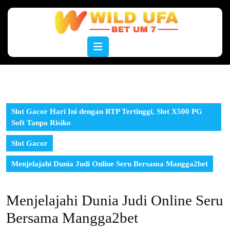
Skip
to
content
Skip
Open
to
Button
content
Slot Gacor Hari Ini dengan RTP Tertinggi, Slot X500 PG
Soft Tanpa Risiko
Slot Gacor
Menjelajahi Dunia Judi Online Seru Bersama Mangga2bet
Menjelajahi Dunia Judi Online Seru
Bersama Mangga2bet