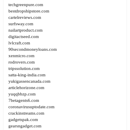
techgreenpure.com
bestdropshipstore.com
cartelreviews.com
surfsway.com
nailartproduct.com
digitactseed.com
lvlcraft.com
90secondmoneyloans.com
xenmicro.com
rodrovers.com
tripssolution.com
satta-king-india.com
yukigassencanada.com
articlehorizone.com
yuqqbbzp.com
7betagents6.com
coronavirusuptodate.com
crackinstreams.com
gadgetspak.com
gearsngadget.com