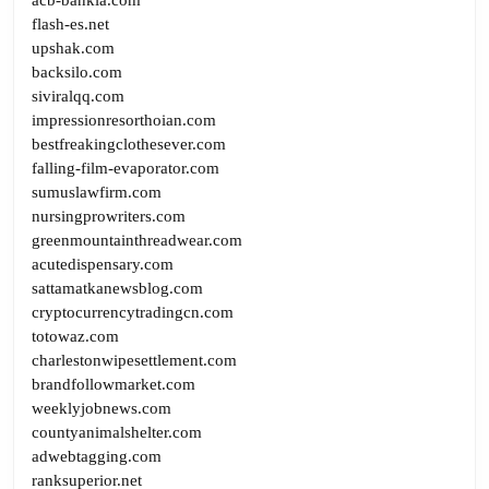
flash-es.net
upshak.com
backsilo.com
siviralqq.com
impressionresorthoian.com
bestfreakingclothesever.com
falling-film-evaporator.com
sumuslawfirm.com
nursingprowriters.com
greenmountainthreadwear.com
acutedispensary.com
sattamatkanewsblog.com
cryptocurrencytradingcn.com
totowaz.com
charlestonwipesettlement.com
brandfollowmarket.com
weeklyjobnews.com
countyanimalshelter.com
adwebtagging.com
ranksuperior.net