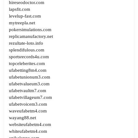
hireseodoctor.com
lapsfit.com
levelup-fast.com
mytreepla.net
pokersimulations.com
replicamanufactory.net
rezultate-loto.info
splendifulous.com
sportsrecords4u.com
topceleberites.com
ufabetting8m4.com
ufabetunionum3.com
ufabetvalueum3.com
ufabetvaultm7.com
ufabetvillageum7.com
ufabetvoicem3.com
waveufabetm4.com
wayang88.net
websiteufabetm4.com
whiteufabetm4.com
anikalappy.com