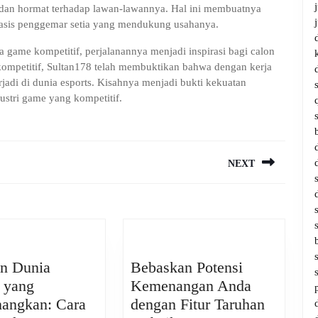
t dan hormat terhadap lawan-lawannya. Hal ini membuatnya
 basis penggemar setia yang mendukung usahanya.
a game kompetitif, perjalanannya menjadi inspirasi bagi calon
kompetitif, Sultan178 telah membuktikan bahwa dengan kerja
rjadi di dunia esports. Kisahnya menjadi bukti kekuatan
ustri game yang kompetitif.
NEXT
Next
post:
n Dunia
Bebaskan Potensi
 yang
Kemenangan Anda
angkan: Cara
dengan Fitur Taruhan