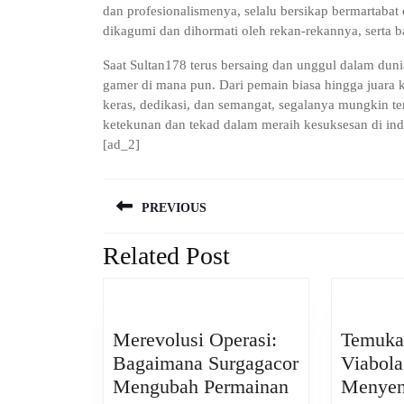
dan profesionalismenya, selalu bersikap bermartaba
dikagumi dan dihormati oleh rekan-rekannya, serta
Saat Sultan178 terus bersaing dan unggul dalam duni
gamer di mana pun. Dari pemain biasa hingga juara 
keras, dedikasi, dan semangat, segalanya mungkin te
ketekunan dan tekad dalam meraih kesuksesan di ind
[ad_2]
Post
PREVIOUS
navigation
Related Post
Previous
post:
Merevolusi Operasi:
Temuka
Bagaimana Surgagacor
Viabola
Merevolusi
Mengubah Permainan
Menyen