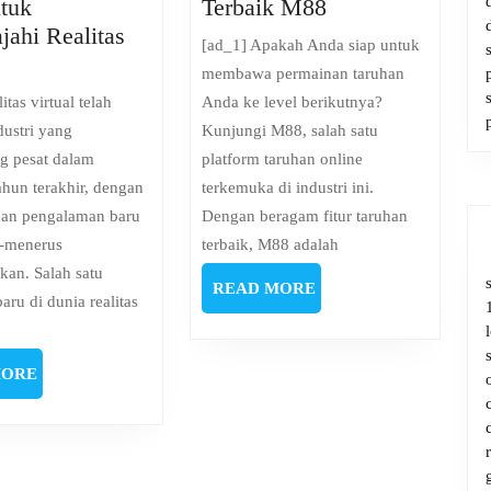
Bebaskan
tuk
Terbaik M88
Potensi
jahi Realitas
[ad_1] Apakah Anda siap untuk
Temukan
Kemenangan
membawa permainan taruhan
Dunia
Anda
itas virtual telah
Anda ke level berikutnya?
Viabola
dengan
dustri yang
Kunjungi M88, salah satu
yang
Fitur
g pesat dalam
platform taruhan online
Menyenangkan:
Taruhan
ahun terakhir, dengan
terkemuka di industri ini.
Cara
Terbaik
dan pengalaman baru
Dengan beragam fitur taruhan
Baru
M88
 -menerus
terbaik, M88 adalah
untuk
an. Salah satu
enjelajahi
READ
READ MORE
baru di dunia realitas
MORE
ealitas
irtual
READ
MORE
MORE