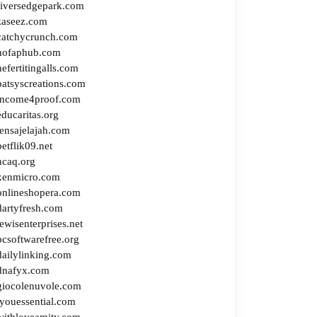
riversedgepark.com
zaseez.com
catchycrunch.com
nofaphub.com
nefertitingalls.com
patsyscreations.com
income4proof.com
educaritas.org
lensajelajah.com
betflik09.net
ncaq.org
xenmicro.com
onlineshopera.com
dartyfresh.com
lewisenterprises.net
pcsoftwarefree.org
dailylinking.com
dnafyx.com
giocolenuvole.com
iyouessential.com