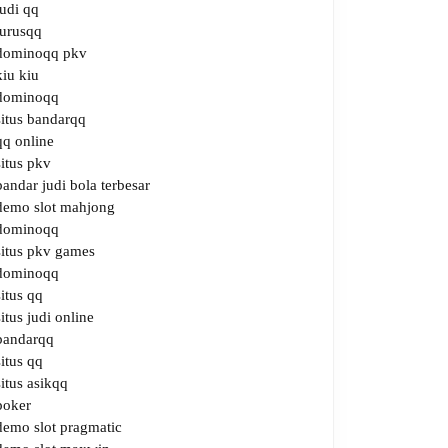
judi qq
jurusqq
dominoqq pkv
kiu kiu
dominoqq
situs bandarqq
qq online
situs pkv
bandar judi bola terbesar
demo slot mahjong
dominoqq
situs pkv games
dominoqq
situs qq
situs judi online
bandarqq
situs qq
situs asikqq
poker
demo slot pragmatic