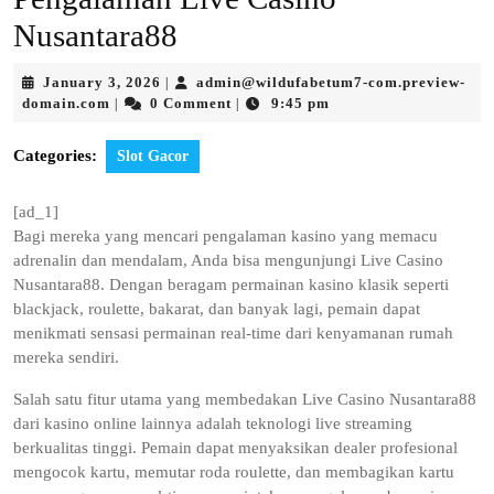
Nusantara88
January
January 3, 2026
admin@wildufabetum7-com.preview-
|
admin@wildufabetum7-
3,
domain.com
0 Comment
9:45 pm
|
|
com.preview-
2026
domain.com
Categories:
Slot Gacor
[ad_1]
Bagi mereka yang mencari pengalaman kasino yang memacu
adrenalin dan mendalam, Anda bisa mengunjungi Live Casino
Nusantara88. Dengan beragam permainan kasino klasik seperti
blackjack, roulette, bakarat, dan banyak lagi, pemain dapat
menikmati sensasi permainan real-time dari kenyamanan rumah
mereka sendiri.
Salah satu fitur utama yang membedakan Live Casino Nusantara88
dari kasino online lainnya adalah teknologi live streaming
berkualitas tinggi. Pemain dapat menyaksikan dealer profesional
mengocok kartu, memutar roda roulette, dan membagikan kartu