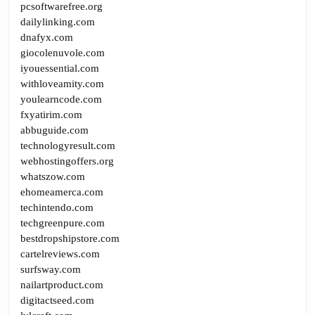
pcsoftwarefree.org
dailylinking.com
dnafyx.com
giocolenuvole.com
iyouessential.com
withloveamity.com
youlearncode.com
fxyatirim.com
abbuguide.com
technologyresult.com
webhostingoffers.org
whatszow.com
ehomeamerca.com
techintendo.com
techgreenpure.com
bestdropshipstore.com
cartelreviews.com
surfsway.com
nailartproduct.com
digitactseed.com