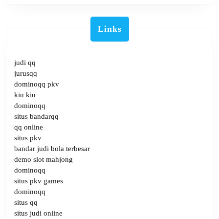
Links
judi qq
jurusqq
dominoqq pkv
kiu kiu
dominoqq
situs bandarqq
qq online
situs pkv
bandar judi bola terbesar
demo slot mahjong
dominoqq
situs pkv games
dominoqq
situs qq
situs judi online