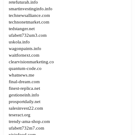
retefuturah.info
smartinvestinginfo.info
technewsalliance.com
technonetmarket.com
tedstanger.net
ufabett732um3.com
uskola.info
wagonpaints.info
waitfornext.com
clearvisionmarketing.co
quantum-code.co
whatnews.me
final-dream.com
finest-replica.net
gestioneinh.info
prosportdaily.net
salesinvest22.com
teseract.org
trendy-ama-shop.com
ufabett732m7.com
visiofood.com