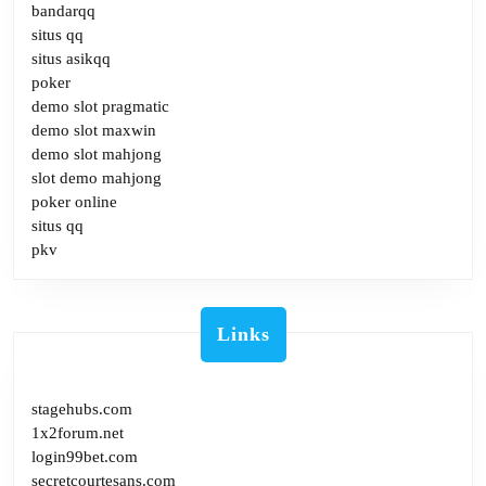
bandarqq
situs qq
situs asikqq
poker
demo slot pragmatic
demo slot maxwin
demo slot mahjong
slot demo mahjong
poker online
situs qq
pkv
Links
stagehubs.com
1x2forum.net
login99bet.com
secretcourtesans.com