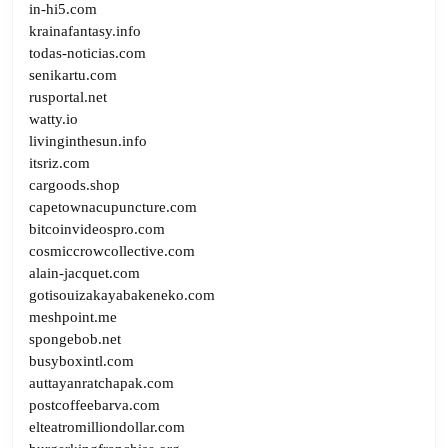
in-hi5.com
krainafantasy.info
todas-noticias.com
senikartu.com
rusportal.net
watty.io
livinginthesun.info
itsriz.com
cargoods.shop
capetownacupuncture.com
bitcoinvideospro.com
cosmiccrowcollective.com
alain-jacquet.com
gotisouizakayabakeneko.com
meshpoint.me
spongebob.net
busyboxintl.com
auttayanratchapak.com
postcoffeebarva.com
elteatromilliondollar.com