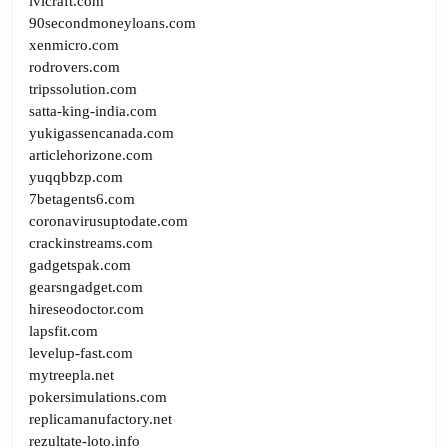
lvlcraft.com
90secondmoneyloans.com
xenmicro.com
rodrovers.com
tripssolution.com
satta-king-india.com
yukigassencanada.com
articlehorizone.com
yuqqbbzp.com
7betagents6.com
coronavirusuptodate.com
crackinstreams.com
gadgetspak.com
gearsngadget.com
hireseodoctor.com
lapsfit.com
levelup-fast.com
mytreepla.net
pokersimulations.com
replicamanufactory.net
rezultate-loto.info