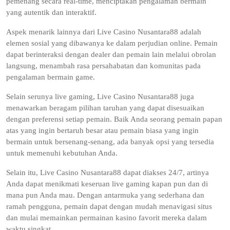
pemenang secara real-time, menciptakan pengalaman bermain
yang autentik dan interaktif.
Aspek menarik lainnya dari Live Casino Nusantara88 adalah
elemen sosial yang dibawanya ke dalam perjudian online. Pemain
dapat berinteraksi dengan dealer dan pemain lain melalui obrolan
langsung, menambah rasa persahabatan dan komunitas pada
pengalaman bermain game.
Selain serunya live gaming, Live Casino Nusantara88 juga
menawarkan beragam pilihan taruhan yang dapat disesuaikan
dengan preferensi setiap pemain. Baik Anda seorang pemain papan
atas yang ingin bertaruh besar atau pemain biasa yang ingin
bermain untuk bersenang-senang, ada banyak opsi yang tersedia
untuk memenuhi kebutuhan Anda.
Selain itu, Live Casino Nusantara88 dapat diakses 24/7, artinya
Anda dapat menikmati keseruan live gaming kapan pun dan di
mana pun Anda mau. Dengan antarmuka yang sederhana dan
ramah pengguna, pemain dapat dengan mudah menavigasi situs
dan mulai memainkan permainan kasino favorit mereka dalam
waktu singkat.