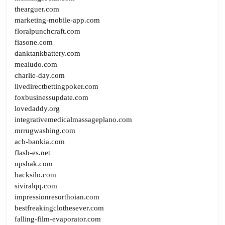
thearguer.com
marketing-mobile-app.com
floralpunchcraft.com
fiasone.com
danktankbattery.com
mealudo.com
charlie-day.com
livedirectbettingpoker.com
foxbusinessupdate.com
lovedaddy.org
integrativemedicalmassageplano.com
mrrugwashing.com
acb-bankia.com
flash-es.net
upshak.com
backsilo.com
siviralqq.com
impressionresorthoian.com
bestfreakingclothesever.com
falling-film-evaporator.com