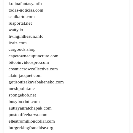
krainafantasy.info
todas-noticias.com
senikartu.com
rusportal.net
watty.io
livinginthesun.info
itsriz.com
cargoods.shop
capetownacupuncture.com
bitcoinvideospro.com
cosmiccrowcollective.com
alain-jacquet.com
gotisouizakayabakeneko.com
meshpoint.me
spongebob.net
busyboxintl.com
auttayanratchapak.com
postcoffeebarva.com
elteatromilliondollar.com
burgerkingfranchise.org