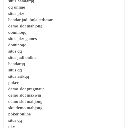
situs bandarqq
qq online
situs pkv
bandar judi bola terbesar
demo slot mahjong
dominoqq
situs pkv games
dominoqq
situs qq
situs judi online
bandarqq
situs qq
situs asikqq
poker
demo slot pragmatic
demo slot maxwin
demo slot mahjong
slot demo mahjong
poker online
situs qq
pkv