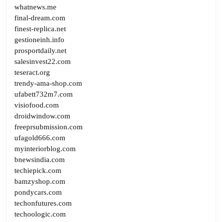
whatnews.me
final-dream.com
finest-replica.net
gestioneinh.info
prosportdaily.net
salesinvest22.com
teseract.org
trendy-ama-shop.com
ufabett732m7.com
visiofood.com
droidwindow.com
freeprsubmission.com
ufagold666.com
myinteriorblog.com
bnewsindia.com
techiepick.com
bamzyshop.com
pondycars.com
techonfutures.com
techoologic.com