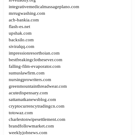
integrativemedicalmassageplano.com
mrrugwashing.com
acb-bankia.com
flash-es.net
upshak.com
backsilo.com
siviralqq.com
impressionresorthoian.com
bestfreakingclothesever.com
falling-film-evaporator.com
sumuslawfirm.com
nursingprowriters.com
greenmountainthreadwear.com
acutedispensary.com
sattamatkanewsblog.com
cryptocurrencytradingcn.com
totowaz.com
charlestonwipesettlement.com
brandfollowmarket.com
weeklyjobnews.com