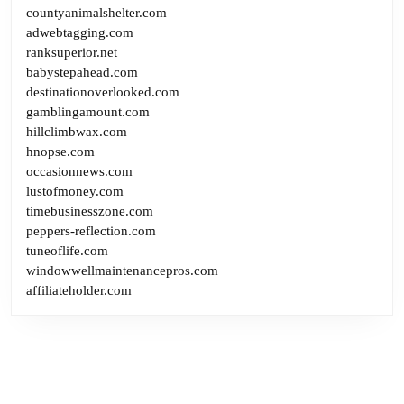
countyanimalshelter.com
adwebtagging.com
ranksuperior.net
babystepahead.com
destinationoverlooked.com
gamblingamount.com
hillclimbwax.com
hnopse.com
occasionnews.com
lustofmoney.com
timebusinesszone.com
peppers-reflection.com
tuneoflife.com
windowwellmaintenancepros.com
affiliateholder.com