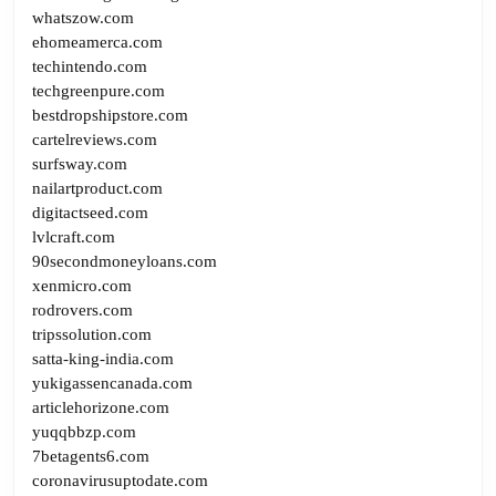
whatszow.com
ehomeamerca.com
techintendo.com
techgreenpure.com
bestdropshipstore.com
cartelreviews.com
surfsway.com
nailartproduct.com
digitactseed.com
lvlcraft.com
90secondmoneyloans.com
xenmicro.com
rodrovers.com
tripssolution.com
satta-king-india.com
yukigassencanada.com
articlehorizone.com
yuqqbbzp.com
7betagents6.com
coronavirusuptodate.com