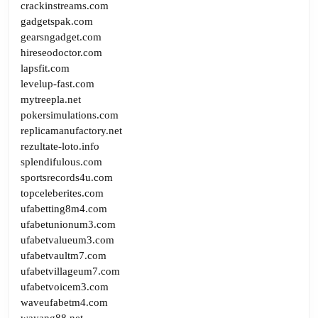
crackinstreams.com
gadgetspak.com
gearsngadget.com
hireseodoctor.com
lapsfit.com
levelup-fast.com
mytreepla.net
pokersimulations.com
replicamanufactory.net
rezultate-loto.info
splendifulous.com
sportsrecords4u.com
topceleberites.com
ufabetting8m4.com
ufabetunionum3.com
ufabetvalueum3.com
ufabetvaultm7.com
ufabetvillageum7.com
ufabetvoicem3.com
waveufabetm4.com
wayang88.net