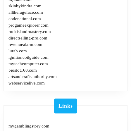
skinbykindra.com
alltherageface.com
codenational.com
progameexplorer.com
rockislandroastery.com
directselling-pro.com
revenuealarm.com
lurab.com
ignitioncoilguide.com
mytechcomputer.com
bioslot168.com
artsandcraftsauthority.com
webservicelive.com
Links
mygamblingstory.com