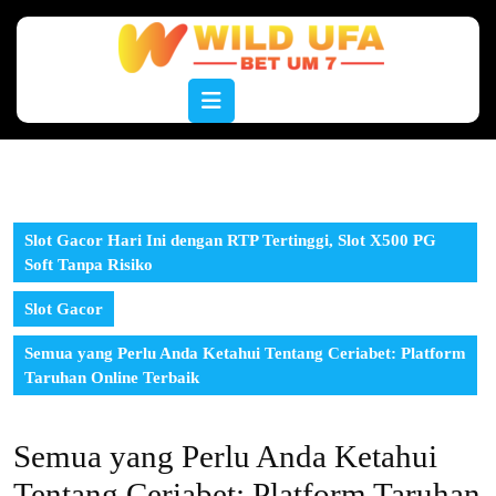
Skip
to
content
Skip
Open
to
Button
content
Slot Gacor Hari Ini dengan RTP Tertinggi, Slot X500 PG
Soft Tanpa Risiko
Slot Gacor
Semua yang Perlu Anda Ketahui Tentang Ceriabet: Platform
Taruhan Online Terbaik
Semua yang Perlu Anda Ketahui
Tentang Ceriabet: Platform Taruhan