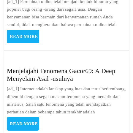
[ad_1] Permainan online telah menjadi bentuk hiburan yang
permainan
populer bagi orang -orang dari segala usia. Dengan
online
kenyamanan bisa bermain dari kenyamanan rumah Anda
yang
sendiri, tidak mengherankan bahwa permainan online telah
menarik
dengan
READ
READ MORE
MORE
QQ8821
Menjelajahi Fenomena Gacor69: A Deep
Menjelajahi
Menyelam Asal -usulnya
Fenomena
[ad_1] Internet adalah lanskap yang luas dan terus berkembang,
Gacor69:
dipenuhi dengan segala macam fenomena yang menarik dan
A
misterius. Salah satu fenomena yang telah mendapatkan
Deep
perhatian dalam beberapa tahun terakhir adalah
Menyelam
Asal
READ
READ MORE
MORE
-