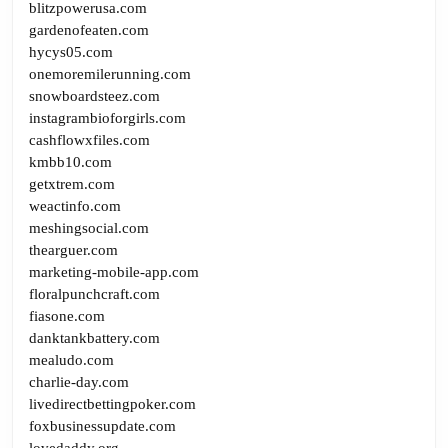
blitzpowerusa.com
gardenofeaten.com
hycys05.com
onemoremilerunning.com
snowboardsteez.com
instagrambioforgirls.com
cashflowxfiles.com
kmbb10.com
getxtrem.com
weactinfo.com
meshingsocial.com
thearguer.com
marketing-mobile-app.com
floralpunchcraft.com
fiasone.com
danktankbattery.com
mealudo.com
charlie-day.com
livedirectbettingpoker.com
foxbusinessupdate.com
lovedaddy.org