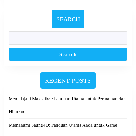
usulnya
SEARCH
Search
RECENT POSTS
Menjelajahi Majestibet: Panduan Utama untuk Permainan dan
Hiburan
Memahami Saung4D: Panduan Utama Anda untuk Game