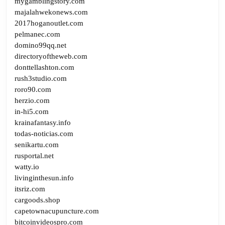
mygamblingstory.com
majalahwekonews.com
2017hoganoutlet.com
pelmanec.com
domino99qq.net
directoryoftheweb.com
donttellashton.com
rush3studio.com
roro90.com
herzio.com
in-hi5.com
krainafantasy.info
todas-noticias.com
senikartu.com
rusportal.net
watty.io
livinginthesun.info
itsriz.com
cargoods.shop
capetownacupuncture.com
bitcoinvideospro.com