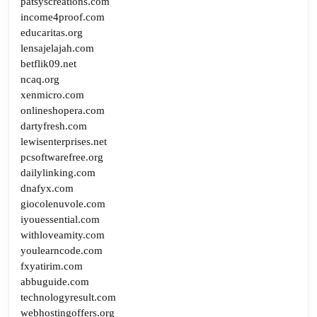
patsyscreations.com
income4proof.com
educaritas.org
lensajelajah.com
betflik09.net
ncaq.org
xenmicro.com
onlineshopera.com
dartyfresh.com
lewisenterprises.net
pcsoftwarefree.org
dailylinking.com
dnafyx.com
giocolenuvole.com
iyouessential.com
withloveamity.com
youlearncode.com
fxyatirim.com
abbuguide.com
technologyresult.com
webhostingoffers.org