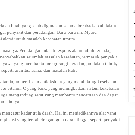
adalah buah yang telah digunakan selama berabad-abad dalam
agai penyakit dan peradangan. Baru-baru ini, Mpoid
usi alami untuk masalah kesehatan umum.
flamasinya. Peradangan adalah respons alami tubuh terhadap
t menyebabkan sejumlah masalah kesehatan, termasuk penyakit
senyawa yang membantu mengurangi peradangan dalam tubuh,
eperti arthritis, asma, dan masalah kulit.
n vitamin, mineral, dan antioksidan yang mendukung kesehatan
umber vitamin C yang baik, yang meningkatkan sistem kekebalan
 juga mengandung serat yang membantu pencernaan dan dapat
n lainnya.
engatur kadar gula darah. Hal ini menjadikannya alat yang
likasi yang terkait dengan gula darah tinggi, seperti penyakit