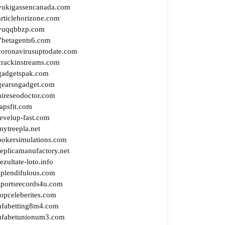
yukigassencanada.com
articlehorizone.com
yuqqbbzp.com
7betagents6.com
coronavirusuptodate.com
crackinstreams.com
gadgetspak.com
gearsngadget.com
hireseodoctor.com
lapsfit.com
levelup-fast.com
mytreepla.net
pokersimulations.com
replicamanufactory.net
rezultate-loto.info
splendifulous.com
sportsrecords4u.com
topceleberites.com
ufabetting8m4.com
ufabetunionum3.com