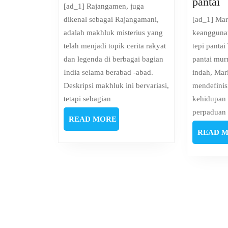
Rajangamen:
M
pantai
[ad_1] Rajangamen, juga
Cerita
s
dikenal sebagai Rajangamani,
[ad_1] Mar
Rakyat
b
adalah makhluk misterius yang
keangguna
atau
k
telah menjadi topik cerita rakyat
tepi pantai
Kenyataan?
d
dan legenda di berbagai bagian
pantai murn
k
India selama berabad -abad.
indah, Mar
d
Deskripsi makhluk ini bervariasi,
mendefinis
te
tetapi sebagian
kehidupan
p
perpaduan
READ
READ MORE
MORE
READ 