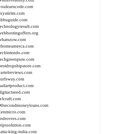
withloveamity.com
youlearncode.com
fxyatirim.com
abbuguide.com
technologyresult.com
webhostingoffers.org
whatszow.com
ehomeamerca.com
techintendo.com
techgreenpure.com
bestdropshipstore.com
cartelreviews.com
surfsway.com
nailartproduct.com
digitactseed.com
lvlcraft.com
90secondmoneyloans.com
xenmicro.com
rodrovers.com
tripssolution.com
satta-king-india.com