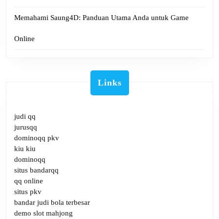
Memahami Saung4D: Panduan Utama Anda untuk Game
Online
Links
judi qq
jurusqq
dominoqq pkv
kiu kiu
dominoqq
situs bandarqq
qq online
situs pkv
bandar judi bola terbesar
demo slot mahjong