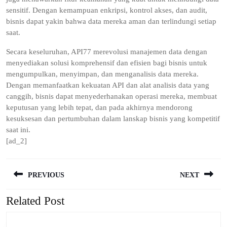
sensitif. Dengan kemampuan enkripsi, kontrol akses, dan audit,
bisnis dapat yakin bahwa data mereka aman dan terlindungi setiap
saat.
Secara keseluruhan, API77 merevolusi manajemen data dengan
menyediakan solusi komprehensif dan efisien bagi bisnis untuk
mengumpulkan, menyimpan, dan menganalisis data mereka.
Dengan memanfaatkan kekuatan API dan alat analisis data yang
canggih, bisnis dapat menyederhanakan operasi mereka, membuat
keputusan yang lebih tepat, dan pada akhirnya mendorong
kesuksesan dan pertumbuhan dalam lanskap bisnis yang kompetitif
saat ini.
[ad_2]
Post
PREVIOUS
NEXT
navigation
Related Post
Previous
Next
post:
post: