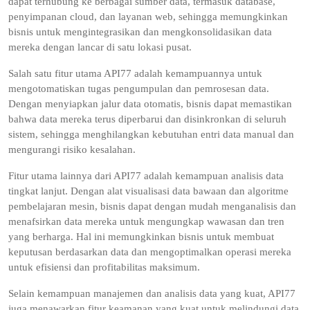
dapat terhubung ke berbagai sumber data, termasuk database,
penyimpanan cloud, dan layanan web, sehingga memungkinkan
bisnis untuk mengintegrasikan dan mengkonsolidasikan data
mereka dengan lancar di satu lokasi pusat.
Salah satu fitur utama API77 adalah kemampuannya untuk
mengotomatiskan tugas pengumpulan dan pemrosesan data.
Dengan menyiapkan jalur data otomatis, bisnis dapat memastikan
bahwa data mereka terus diperbarui dan disinkronkan di seluruh
sistem, sehingga menghilangkan kebutuhan entri data manual dan
mengurangi risiko kesalahan.
Fitur utama lainnya dari API77 adalah kemampuan analisis data
tingkat lanjut. Dengan alat visualisasi data bawaan dan algoritme
pembelajaran mesin, bisnis dapat dengan mudah menganalisis dan
menafsirkan data mereka untuk mengungkap wawasan dan tren
yang berharga. Hal ini memungkinkan bisnis untuk membuat
keputusan berdasarkan data dan mengoptimalkan operasi mereka
untuk efisiensi dan profitabilitas maksimum.
Selain kemampuan manajemen dan analisis data yang kuat, API77
juga menawarkan fitur keamanan yang kuat untuk melindungi data