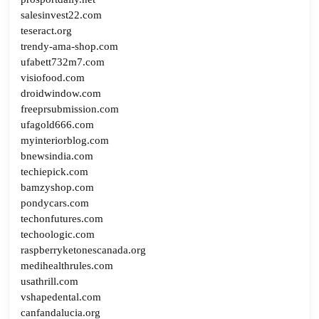
salesinvest22.com
teseract.org
trendy-ama-shop.com
ufabett732m7.com
visiofood.com
droidwindow.com
freeprsubmission.com
ufagold666.com
myinteriorblog.com
bnewsindia.com
techiepick.com
bamzyshop.com
pondycars.com
techonfutures.com
techoologic.com
raspberryketonescanada.org
medihealthrules.com
usathrill.com
vshapedental.com
canfandalucia.org