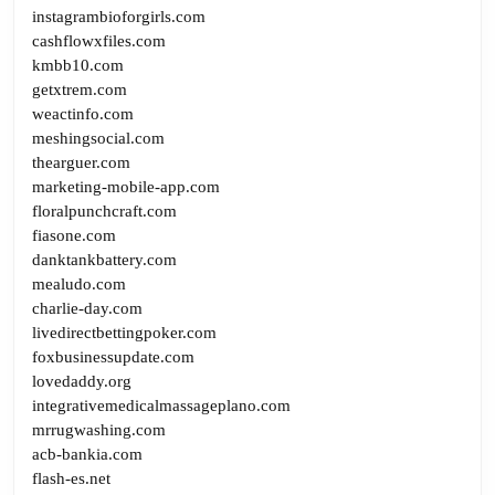
instagrambioforgirls.com
cashflowxfiles.com
kmbb10.com
getxtrem.com
weactinfo.com
meshingsocial.com
thearguer.com
marketing-mobile-app.com
floralpunchcraft.com
fiasone.com
danktankbattery.com
mealudo.com
charlie-day.com
livedirectbettingpoker.com
foxbusinessupdate.com
lovedaddy.org
integrativemedicalmassageplano.com
mrrugwashing.com
acb-bankia.com
flash-es.net