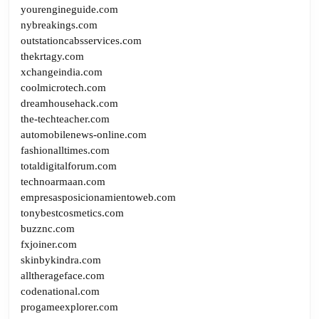
yourengineguide.com
nybreakings.com
outstationcabsservices.com
thekrtagy.com
xchangeindia.com
coolmicrotech.com
dreamhousehack.com
the-techteacher.com
automobilenews-online.com
fashionalltimes.com
totaldigitalforum.com
technoarmaan.com
empresasposicionamientoweb.com
tonybestcosmetics.com
buzznc.com
fxjoiner.com
skinbykindra.com
alltherageface.com
codenational.com
progameexplorer.com