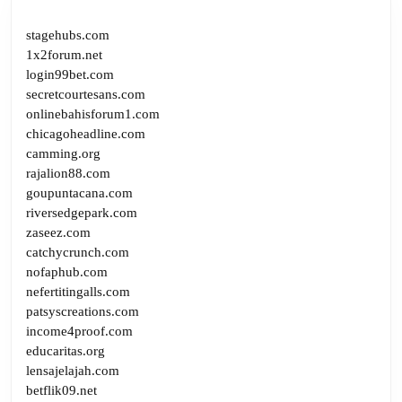
stagehubs.com
1x2forum.net
login99bet.com
secretcourtesans.com
onlinebahisforum1.com
chicagoheadline.com
camming.org
rajalion88.com
goupuntacana.com
riversedgepark.com
zaseez.com
catchycrunch.com
nofaphub.com
nefertitingalls.com
patsyscreations.com
income4proof.com
educaritas.org
lensajelajah.com
betflik09.net