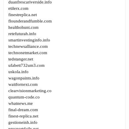
duanfrescariverside.info
etilerx.com
finestreplica.net
flounderandfumble.com
healthohunt.com
retefuturah.info
smartinvestinginfo.info
technewsalliance.com
technonetmarket.com
tedstanger.net
ufabett732um3.com
uskola.info
wagonpaints.info
waitfornext.com
clearvisionmarketing.co
quantum-code.co
whatnews.me
final-dream.com
finest-replica.net
gestioneinh.info
prosportdaily.net