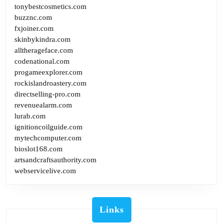
tonybestcosmetics.com
buzznc.com
fxjoiner.com
skinbykindra.com
alltherageface.com
codenational.com
progameexplorer.com
rockislandroastery.com
directselling-pro.com
revenuealarm.com
lurab.com
ignitioncoilguide.com
mytechcomputer.com
bioslot168.com
artsandcraftsauthority.com
webservicelive.com
Links