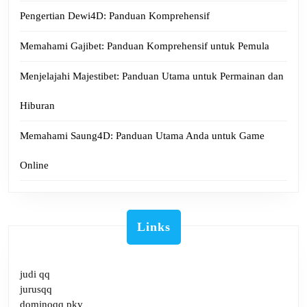
Pengertian Dewi4D: Panduan Komprehensif
Memahami Gajibet: Panduan Komprehensif untuk Pemula
Menjelajahi Majestibet: Panduan Utama untuk Permainan dan
Hiburan
Memahami Saung4D: Panduan Utama Anda untuk Game
Online
Links
judi qq
jurusqq
dominoqq pkv