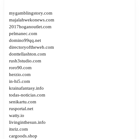
mygamblingstory.com
majalahwekonews.com
2017hoganoutlet.com
pelmanec.com
domino99qq.net
directoryoftheweb.com
donttellashton.com
rush3studio.com
roro90.com
herzio.com
in-hi5.com
krainafantasy.info
todas-noticias.com
senikartu.com
rusportal.net
watty.io
livinginthesun.info
itsriz.com
cargoods.shop