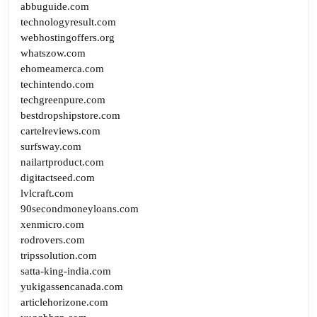
abbuguide.com
technologyresult.com
webhostingoffers.org
whatszow.com
ehomeamerca.com
techintendo.com
techgreenpure.com
bestdropshipstore.com
cartelreviews.com
surfsway.com
nailartproduct.com
digitactseed.com
lvlcraft.com
90secondmoneyloans.com
xenmicro.com
rodrovers.com
tripssolution.com
satta-king-india.com
yukigassencanada.com
articlehorizone.com