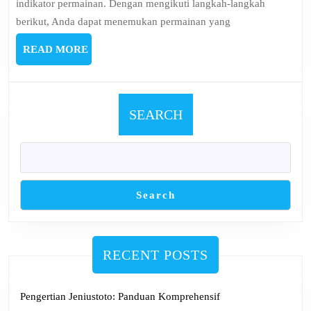
indikator permainan. Dengan mengikuti langkah-langkah
yang
berikut, Anda dapat menemukan permainan yang
Paling
Menguntungkan
READ
READ MORE
MORE
SEARCH
Search
RECENT POSTS
Pengertian Jeniustoto: Panduan Komprehensif