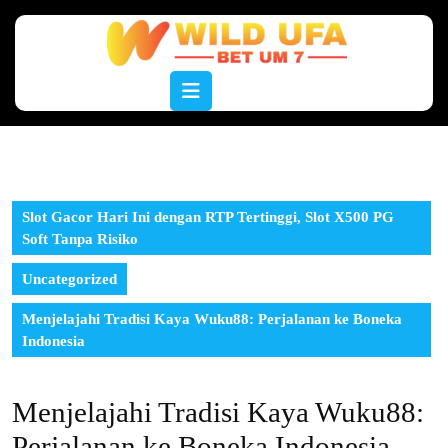
Skip
to
content
Skip
Open
to
Button
content
Slot Gacor Hari Ini dengan RTP Tertinggi, Slot X500 PG
Soft Tanpa Risiko
Uncategorized
Menjelajahi Tradisi Kaya Wuku88: Perjalanan ke Boneka
Indonesia
Menjelajahi Tradisi Kaya Wuku88:
Perjalanan ke Boneka Indonesia