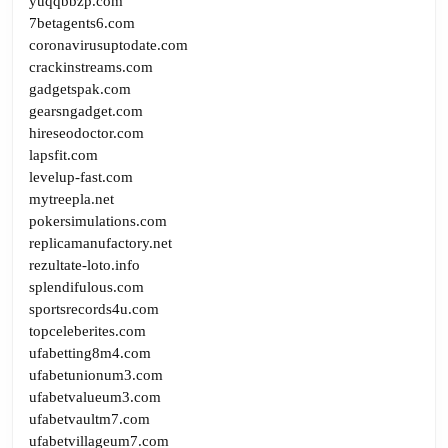
yuqqbbzp.com
7betagents6.com
coronavirusuptodate.com
crackinstreams.com
gadgetspak.com
gearsngadget.com
hireseodoctor.com
lapsfit.com
levelup-fast.com
mytreepla.net
pokersimulations.com
replicamanufactory.net
rezultate-loto.info
splendifulous.com
sportsrecords4u.com
topceleberites.com
ufabetting8m4.com
ufabetunionum3.com
ufabetvalueum3.com
ufabetvaultm7.com
ufabetvillageum7.com