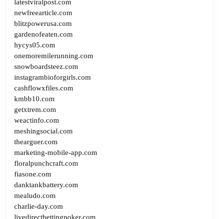
latestviralpost.com
newfreearticle.com
blitzpowerusa.com
gardenofeaten.com
hycys05.com
onemoremilerunning.com
snowboardsteez.com
instagrambioforgirls.com
cashflowxfiles.com
kmbb10.com
getxtrem.com
weactinfo.com
meshingsocial.com
thearguer.com
marketing-mobile-app.com
floralpunchcraft.com
fiasone.com
danktankbattery.com
mealudo.com
charlie-day.com
livedirectbettingpoker.com