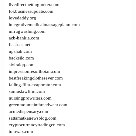
livedirectbettingpoker.com
foxbusinessupdate.com
lovedaddy.org
integrativemedicalmassageplano.com
mrrugwashing.com
acb-bankia.com
flash-es.net
upshak.com
backsilo.com
siviralqq.com
impressionresorthoian.com
bestfreakingclothesever.com
falling-film-evaporator.com
sumuslawfirm.com
nursingprowriters.com
greenmountainthreadwear.com
acutedispensary.com
sattamatkanewsblog.com
cryptocurrencytradingcn.com
totowaz.com