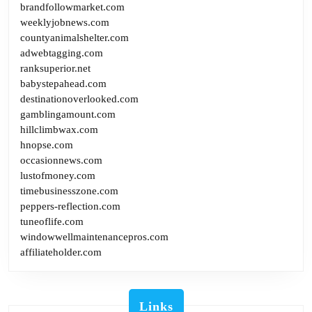
brandfollowmarket.com
weeklyjobnews.com
countyanimalshelter.com
adwebtagging.com
ranksuperior.net
babystepahead.com
destinationoverlooked.com
gamblingamount.com
hillclimbwax.com
hnopse.com
occasionnews.com
lustofmoney.com
timebusinesszone.com
peppers-reflection.com
tuneoflife.com
windowwellmaintenancepros.com
affiliateholder.com
Links