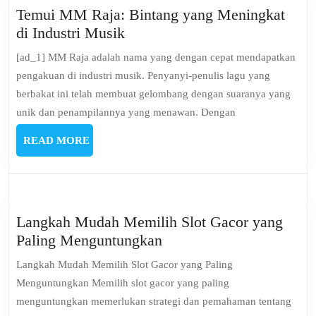
Temui MM Raja: Bintang yang Meningkat
Temui
di Industri Musik
MM
[ad_1] MM Raja adalah nama yang dengan cepat mendapatkan
Raja:
pengakuan di industri musik. Penyanyi-penulis lagu yang
Bintang
berbakat ini telah membuat gelombang dengan suaranya yang
yang
unik dan penampilannya yang menawan. Dengan
Meningkat
di
READ
READ MORE
MORE
Industri
Musik
Langkah Mudah Memilih Slot Gacor yang
Langkah
Paling Menguntungkan
Mudah
Langkah Mudah Memilih Slot Gacor yang Paling
Memilih
Menguntungkan Memilih slot gacor yang paling
Slot
menguntungkan memerlukan strategi dan pemahaman tentang
Gacor