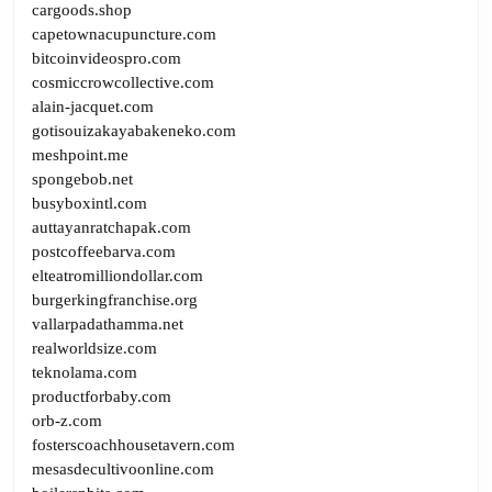
cargoods.shop
capetownacupuncture.com
bitcoinvideospro.com
cosmiccrowcollective.com
alain-jacquet.com
gotisouizakayabakeneko.com
meshpoint.me
spongebob.net
busyboxintl.com
auttayanratchapak.com
postcoffeebarva.com
elteatromilliondollar.com
burgerkingfranchise.org
vallarpadathamma.net
realworldsize.com
teknolama.com
productforbaby.com
orb-z.com
fosterscoachhousetavern.com
mesasdecultivoonline.com