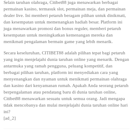
Selain taruhan olahraga, Citibet88 juga menawarkan berbagai
permainan kasino, termasuk slot, permainan meja, dan permainan
dealer live. Ini memberi petaruh beragam pilihan untuk dinikmati,
dan kesempatan untuk memenangkan hadiah besar. Platform ini
juga menawarkan promosi dan bonus reguler, memberi petaruh
kesempatan untuk meningkatkan kemenangan mereka dan
menikmati pengalaman bermain game yang lebih menarik.
Secara keseluruhan, CITIBET88 adalah pilihan tepat bagi petaruh
yang ingin menjelajahi dunia taruhan online yang menarik. Dengan
antarmuka yang ramah pengguna, peluang kompetitif, dan
berbagai pilihan taruhan, platform ini menyediakan cara yang
menyenangkan dan nyaman untuk menikmati permainan olahraga
dan kasino dari kenyamanan rumah. Apakah Anda seorang petaruh
berpengalaman atau pendatang baru di dunia taruhan online,
Citibet88 menawarkan sesuatu untuk semua orang. Jadi mengapa
tidak mencobanya dan mulai menjelajahi dunia taruhan online hari
ini?
[ad_2]
Post