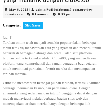
May
May 6, 2025
admin@wildufabetum7-com.preview-
|
admin@wildufabetum7-
6,
domain.com
0 Comment
8:33 pm
|
|
com.preview-
2025
domain.com
Categories:
Slot Gacor
[ad_1]
Taruhan online telah menjadi semakin populer dalam beberapa
tahun terakhir, menawarkan cara yang nyaman dan menarik untuk
bertaruh di berbagai olahraga dan acara. Salah satu platform
taruhan online terkemuka adalah Citibet88, yang menyediakan
platform yang komprehensif dan ramah pengguna bagi petaruh
untuk menikmati permainan favorit mereka dan menempatkan
taruhan mereka.
Citibet88 menawarkan berbagai pilihan taruhan, termasuk taruhan
olahraga, permainan kasino, dan permainan lotere. Dengan
antarmuka yang sederhana dan intuitif, pengguna dapat dengan
mudah menavigasi melalui berbagai bagian situs web dan
menempatkan taruhan mereka hanya dengan beberapa klik.