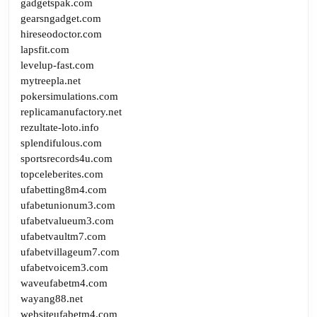
gadgetspak.com
gearsngadget.com
hireseodoctor.com
lapsfit.com
levelup-fast.com
mytreepla.net
pokersimulations.com
replicamanufactory.net
rezultate-loto.info
splendifulous.com
sportsrecords4u.com
topceleberites.com
ufabetting8m4.com
ufabetunionum3.com
ufabetvalueum3.com
ufabetvaultm7.com
ufabetvillageum7.com
ufabetvoicem3.com
waveufabetm4.com
wayang88.net
websiteufabetm4.com