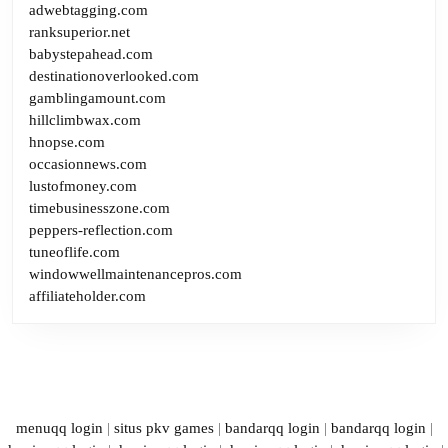
adwebtagging.com
ranksuperior.net
babystepahead.com
destinationoverlooked.com
gamblingamount.com
hillclimbwax.com
hnopse.com
occasionnews.com
lustofmoney.com
timebusinesszone.com
peppers-reflection.com
tuneoflife.com
windowwellmaintenancepros.com
affiliateholder.com
menuqq login
|
situs pkv games
|
bandarqq login
|
bandarqq login
|