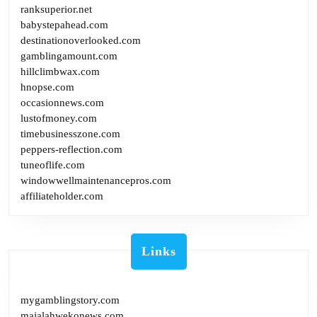
ranksuperior.net
babystepahead.com
destinationoverlooked.com
gamblingamount.com
hillclimbwax.com
hnopse.com
occasionnews.com
lustofmoney.com
timebusinesszone.com
peppers-reflection.com
tuneoflife.com
windowwellmaintenancepros.com
affiliateholder.com
Links
mygamblingstory.com
majalahwekonews.com