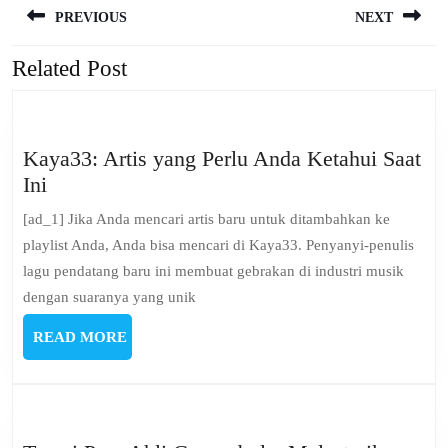
PREVIOUS
NEXT
navigation
Related Post
Previous
Next
post:
post:
Kaya33: Artis yang Perlu Anda Ketahui Saat
Kaya33:
Ini
Artis
[ad_1] Jika Anda mencari artis baru untuk ditambahkan ke
yang
playlist Anda, Anda bisa mencari di Kaya33. Penyanyi-penulis
Perlu
lagu pendatang baru ini membuat gebrakan di industri musik
Anda
dengan suaranya yang unik
Ketahui
Saat
READ
READ MORE
MORE
Ini