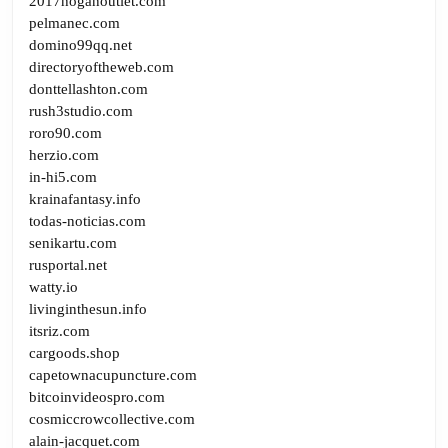
2017hoganoutlet.com
pelmanec.com
domino99qq.net
directoryoftheweb.com
donttellashton.com
rush3studio.com
roro90.com
herzio.com
in-hi5.com
krainafantasy.info
todas-noticias.com
senikartu.com
rusportal.net
watty.io
livinginthesun.info
itsriz.com
cargoods.shop
capetownacupuncture.com
bitcoinvideospro.com
cosmiccrowcollective.com
alain-jacquet.com