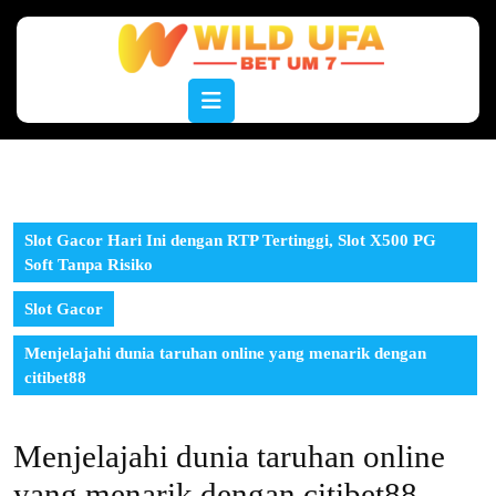
Skip
to
content
Skip
Open
to
Button
content
Slot Gacor Hari Ini dengan RTP Tertinggi, Slot X500 PG
Soft Tanpa Risiko
Slot Gacor
Menjelajahi dunia taruhan online yang menarik dengan
citibet88
Menjelajahi dunia taruhan online
yang menarik dengan citibet88