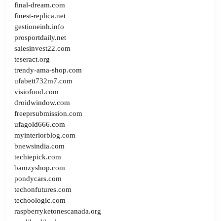
final-dream.com
finest-replica.net
gestioneinh.info
prosportdaily.net
salesinvest22.com
teseract.org
trendy-ama-shop.com
ufabett732m7.com
visiofood.com
droidwindow.com
freeprsubmission.com
ufagold666.com
myinteriorblog.com
bnewsindia.com
techiepick.com
bamzyshop.com
pondycars.com
techonfutures.com
techoologic.com
raspberryketonescanada.org