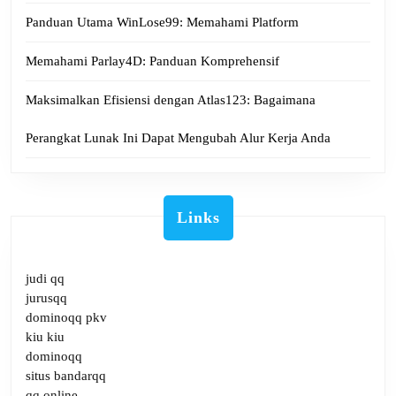
Panduan Utama WinLose99: Memahami Platform
Memahami Parlay4D: Panduan Komprehensif
Maksimalkan Efisiensi dengan Atlas123: Bagaimana
Perangkat Lunak Ini Dapat Mengubah Alur Kerja Anda
Links
judi qq
jurusqq
dominoqq pkv
kiu kiu
dominoqq
situs bandarqq
qq online