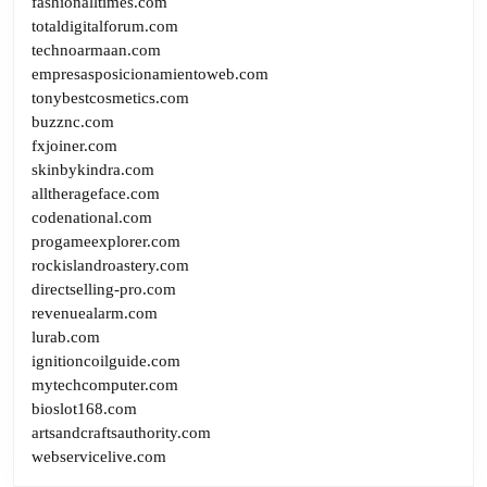
fashionalltimes.com
totaldigitalforum.com
technoarmaan.com
empresasposicionamientoweb.com
tonybestcosmetics.com
buzznc.com
fxjoiner.com
skinbykindra.com
alltherageface.com
codenational.com
progameexplorer.com
rockislandroastery.com
directselling-pro.com
revenuealarm.com
lurab.com
ignitioncoilguide.com
mytechcomputer.com
bioslot168.com
artsandcraftsauthority.com
webservicelive.com