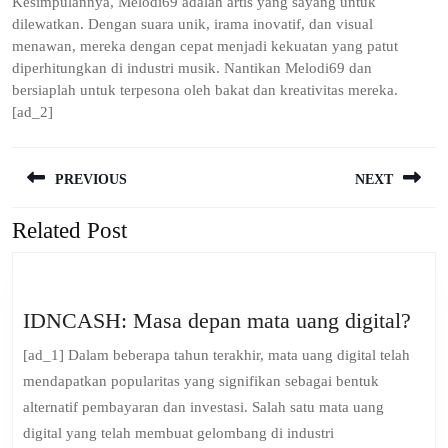
Kesimpulannya, Melodi69 adalah artis yang sayang untuk
dilewatkan. Dengan suara unik, irama inovatif, dan visual
menawan, mereka dengan cepat menjadi kekuatan yang patut
diperhitungkan di industri musik. Nantikan Melodi69 dan
bersiaplah untuk terpesona oleh bakat dan kreativitas mereka.
[ad_2]
Post
PREVIOUS
NEXT
navigation
Related Post
Previous
Next
post:
post:
ID
IDNCASH: Masa depan mata uang digital?
Mas
[ad_1] Dalam beberapa tahun terakhir, mata uang digital telah
dep
mendapatkan popularitas yang signifikan sebagai bentuk
mat
alternatif pembayaran dan investasi. Salah satu mata uang
uan
digital yang telah membuat gelombang di industri