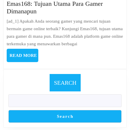
Emas168: Tujuan Utama Para Gamer
Emas168:
Dimanapun
Tujuan
[ad_1] Apakah Anda seorang gamer yang mencari tujuan
Utama
bermain game online terbaik? Kunjungi Emas168, tujuan utama
Para
para gamer di mana pun. Emas168 adalah platform game online
Gamer
terkemuka yang menawarkan berbagai
Dimanapun
READ
READ MORE
MORE
SEARCH
Search