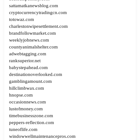
sattamatkanewsblog.com
cryptocurrencytradingcn.com
totowaz.com
charlestonwipesettlement.com
brandfollowmarket.com
weeklyjobnews.com
countyanimalshelter.com
adwebtagging.com
ranksuperior.net
babystepahead.com
destinationoverlooked.com
gamblingamount.com
hillclimbwax.com
hnopse.com
occasionnews.com
lustofmoney.com
timebusinesszone.com
peppers-reflection.com
tuneoflife.com
windowwellmaintenancepros.com