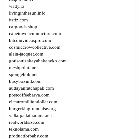
watty.io
livinginthesun.info
itsriz.com
cargoods.shop
capetownacupuncture.com
bitcoinvideospro.com
cosmiccrowcollective.com
alain-jacquet.com
gotisouizakayabakeneko.com
meshpoint.me
spongebob.net
busyboxintl.com
auttayanratchapak.com
postcoffeebarva.com
elteatromilliondollar.com
burgerkingfranchise.org
vallarpadathamma.net
realworldsize.com
teknolama.com
productforbaby.com