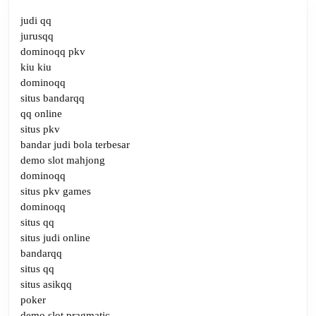
judi qq
jurusqq
dominoqq pkv
kiu kiu
dominoqq
situs bandarqq
qq online
situs pkv
bandar judi bola terbesar
demo slot mahjong
dominoqq
situs pkv games
dominoqq
situs qq
situs judi online
bandarqq
situs qq
situs asikqq
poker
demo slot pragmatic