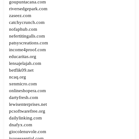
goupuntacana.com
riversedgepark.com
zaseez.com
catchycrunch.com
nofaphub.com
nefertitingalls.com
patsyscreations.com
income4proof.com
educaritas.org
lensajelajah.com
betflik09.net
ncaq.org
xenmicro.com
onlineshopera.com
dartyfresh.com
lewisenterprises.net
pcsoftwarefree.org
dailylinking.com
dnafyx.com
giocolenuvole.com
iyouessential.com