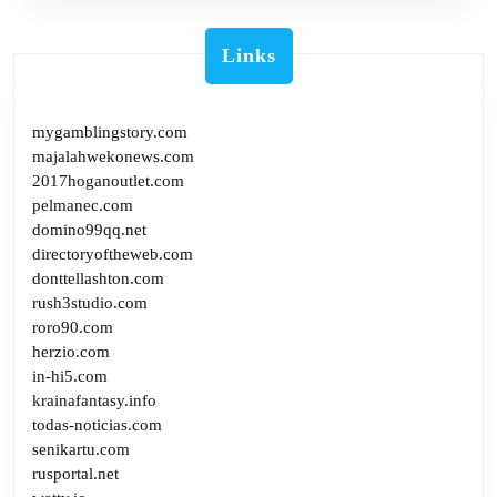
Links
mygamblingstory.com
majalahwekonews.com
2017hoganoutlet.com
pelmanec.com
domino99qq.net
directoryoftheweb.com
donttellashton.com
rush3studio.com
roro90.com
herzio.com
in-hi5.com
krainafantasy.info
todas-noticias.com
senikartu.com
rusportal.net