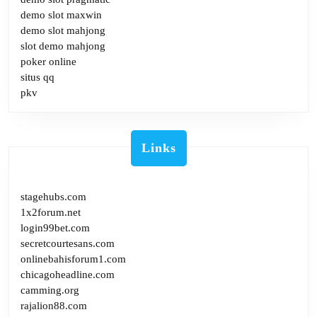
demo slot maxwin
demo slot mahjong
slot demo mahjong
poker online
situs qq
pkv
Links
stagehubs.com
1x2forum.net
login99bet.com
secretcourtesans.com
onlinebahisforum1.com
chicagoheadline.com
camming.org
rajalion88.com