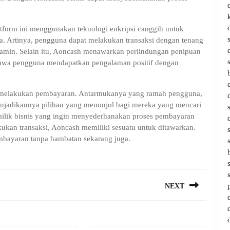
tform ini menggunakan teknologi enkripsi canggih untuk
a. Artinya, pengguna dapat melakukan transaksi dengan tenang
amin. Selain itu, Aoncash menawarkan perlindungan penipuan
hwa pengguna mendapatkan pengalaman positif dengan
g melakukan pembayaran. Antarmukanya yang ramah pengguna,
njadikannya pilihan yang menonjol bagi mereka yang mencari
ilik bisnis yang ingin menyederhanakan proses pembayaran
ukan transaksi, Aoncash memiliki sesuatu untuk ditawarkan.
bayaran tanpa hambatan sekarang juga.
NEXT
Next
post: