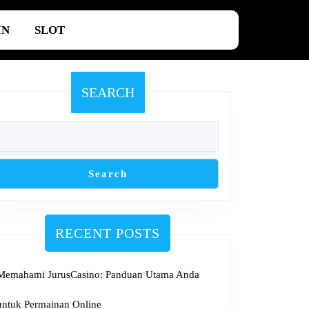
IN
SLOT
SEARCH
Search
RECENT POSTS
Memahami JurusCasino: Panduan Utama Anda
untuk Permainan Online