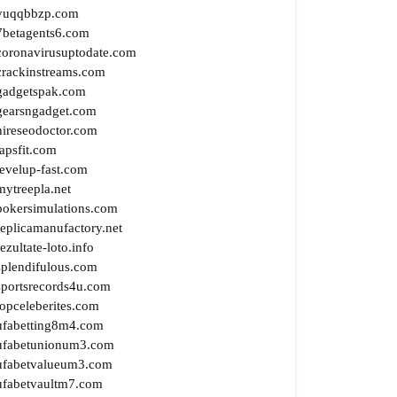
yuqqbbzp.com
7betagents6.com
coronavirusuptodate.com
crackinstreams.com
gadgetspak.com
gearsngadget.com
hireseodoctor.com
lapsfit.com
levelup-fast.com
mytreepla.net
pokersimulations.com
replicamanufactory.net
rezultate-loto.info
splendifulous.com
sportsrecords4u.com
topceleberites.com
ufabetting8m4.com
ufabetunionum3.com
ufabetvalueum3.com
ufabetvaultm7.com