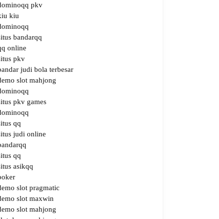
dominoqq pkv
kiu kiu
dominoqq
situs bandarqq
qq online
situs pkv
bandar judi bola terbesar
demo slot mahjong
dominoqq
situs pkv games
dominoqq
situs qq
situs judi online
bandarqq
situs qq
situs asikqq
poker
demo slot pragmatic
demo slot maxwin
demo slot mahjong