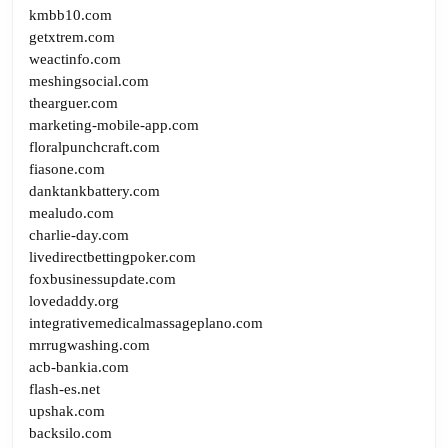
kmbb10.com
getxtrem.com
weactinfo.com
meshingsocial.com
thearguer.com
marketing-mobile-app.com
floralpunchcraft.com
fiasone.com
danktankbattery.com
mealudo.com
charlie-day.com
livedirectbettingpoker.com
foxbusinessupdate.com
lovedaddy.org
integrativemedicalmassageplano.com
mrrugwashing.com
acb-bankia.com
flash-es.net
upshak.com
backsilo.com