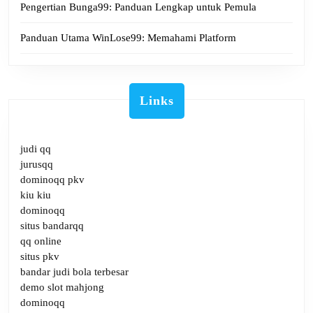
Pengertian Bunga99: Panduan Lengkap untuk Pemula
Panduan Utama WinLose99: Memahami Platform
Links
judi qq
jurusqq
dominoqq pkv
kiu kiu
dominoqq
situs bandarqq
qq online
situs pkv
bandar judi bola terbesar
demo slot mahjong
dominoqq