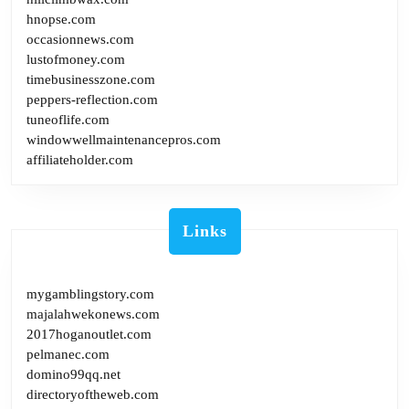
hnopse.com
occasionnews.com
lustofmoney.com
timebusinesszone.com
peppers-reflection.com
tuneoflife.com
windowwellmaintenancepros.com
affiliateholder.com
Links
mygamblingstory.com
majalahwekonews.com
2017hoganoutlet.com
pelmanec.com
domino99qq.net
directoryoftheweb.com