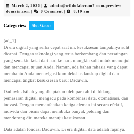
March
March 2, 2026
admin@wildufabetum7-com.preview-
|
admin@wildufabetum7-
2,
domain.com
0 Comment
8:10 am
|
|
com.preview-
2026
domain.com
Categories:
Slot Gacor
[ad_1]
Di era digital yang serba cepat saat ini, kesuksesan tampaknya sulit
dicapai. Dengan teknologi yang terus berkembang dan persaingan
yang semakin ketat dari hari ke hari, mungkin sulit untuk menonjol
dan mencapai tujuan Anda. Namun, ada bahan rahasia yang dapat
membantu Anda menavigasi kompleksitas lanskap digital dan
mencapai tingkat kesuksesan baru: Daduwin.
Daduwin, istilah yang diciptakan oleh para ahli di bidang
pemasaran digital, mengacu pada kombinasi data, otomatisasi, dan
inovasi. Dengan memanfaatkan ketiga elemen ini secara efektif,
individu dan bisnis dapat membuka banyak peluang dan
mendorong diri mereka menuju kesuksesan.
Data adalah fondasi Daduwin. Di era digital, data adalah rajanya.