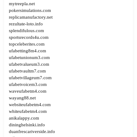
mytreepla.net
pokersimulations.com
replicamanufactory.net
rezultate-loto.info
splendifulous.com
sportsrecords4u.com
topceleberites.com
ufabetting8m4.com
ufabetunionum3.com
ufabetvalueum3.com
ufabetvaultm7.com
ufabetvillageum7.com
ufabetvoicem3.com
waveufabetm4.com
wayang88.net
websiteufabetm4.com
whiteufabetm4.com
anikalappy.com
dininghelsinki.info
duanfrescariverside.info