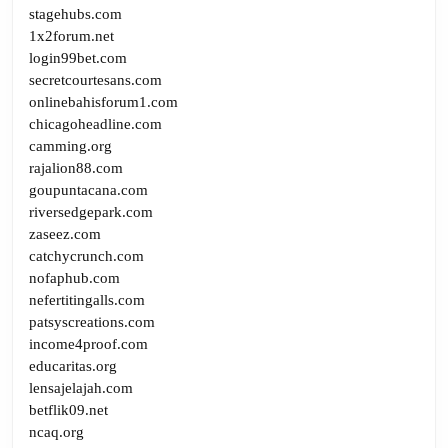
stagehubs.com
1x2forum.net
login99bet.com
secretcourtesans.com
onlinebahisforum1.com
chicagoheadline.com
camming.org
rajalion88.com
goupuntacana.com
riversedgepark.com
zaseez.com
catchycrunch.com
nofaphub.com
nefertitingalls.com
patsyscreations.com
income4proof.com
educaritas.org
lensajelajah.com
betflik09.net
ncaq.org