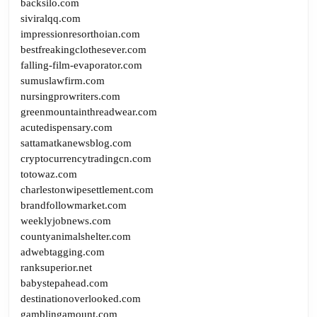
backsilo.com
siviralqq.com
impressionresorthoian.com
bestfreakingclothesever.com
falling-film-evaporator.com
sumuslawfirm.com
nursingprowriters.com
greenmountainthreadwear.com
acutedispensary.com
sattamatkanewsblog.com
cryptocurrencytradingcn.com
totowaz.com
charlestonwipesettlement.com
brandfollowmarket.com
weeklyjobnews.com
countyanimalshelter.com
adwebtagging.com
ranksuperior.net
babystepahead.com
destinationoverlooked.com
gamblingamount.com