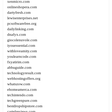
xenmicro.com
onlineshopera.com
dartyfresh.com
lewisenterprises.net
pcsoftwarefree.org
dailylinking.com
dnafyx.com
giocolenuvole.com
iyouessential.com
withloveamity.com
youlearncode.com
fxyatirim.com
abbuguide.com
technologyresult.com
webhostingoffers.org
whatszow.com
ehomeamerca.com
techintendo.com
techgreenpure.com
bestdropshipstore.com
cartelreviews.com