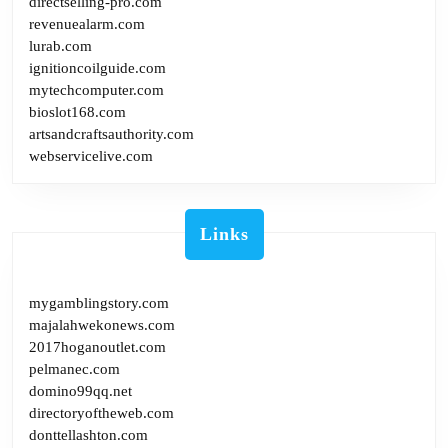
directselling-pro.com
revenuealarm.com
lurab.com
ignitioncoilguide.com
mytechcomputer.com
bioslot168.com
artsandcraftsauthority.com
webservicelive.com
Links
mygamblingstory.com
majalahwekonews.com
2017hoganoutlet.com
pelmanec.com
domino99qq.net
directoryoftheweb.com
donttellashton.com