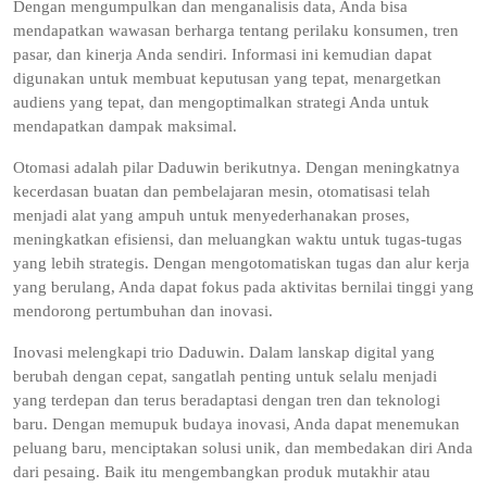
Dengan mengumpulkan dan menganalisis data, Anda bisa
mendapatkan wawasan berharga tentang perilaku konsumen, tren
pasar, dan kinerja Anda sendiri. Informasi ini kemudian dapat
digunakan untuk membuat keputusan yang tepat, menargetkan
audiens yang tepat, dan mengoptimalkan strategi Anda untuk
mendapatkan dampak maksimal.
Otomasi adalah pilar Daduwin berikutnya. Dengan meningkatnya
kecerdasan buatan dan pembelajaran mesin, otomatisasi telah
menjadi alat yang ampuh untuk menyederhanakan proses,
meningkatkan efisiensi, dan meluangkan waktu untuk tugas-tugas
yang lebih strategis. Dengan mengotomatiskan tugas dan alur kerja
yang berulang, Anda dapat fokus pada aktivitas bernilai tinggi yang
mendorong pertumbuhan dan inovasi.
Inovasi melengkapi trio Daduwin. Dalam lanskap digital yang
berubah dengan cepat, sangatlah penting untuk selalu menjadi
yang terdepan dan terus beradaptasi dengan tren dan teknologi
baru. Dengan memupuk budaya inovasi, Anda dapat menemukan
peluang baru, menciptakan solusi unik, dan membedakan diri Anda
dari pesaing. Baik itu mengembangkan produk mutakhir atau