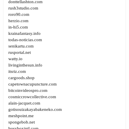
donttellashton.com
rush3studio.com
roro90.com
herzio.com
in-hi5.com
krainafantasy.info
todas-noticias.com
senikartu.com
rusportal.net
watty.io
livinginthesun.info
itsriz.com
cargoods.shop
capetownacupuncture.com
bitcoinvideospro.com
cosmiccrowcollective.com
alain-jacquet.com
gotisouizakayabakeneko.com
meshpoint.me
spongebob.net
busyboxintl.com