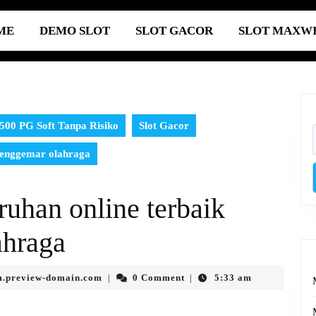
ME
DEMO SLOT
SLOT GACOR
SLOT MAXW
X500 PG Soft Tanpa Risiko
Slot Gacor
penggemar olahraga
uhan online terbaik
ahraga
admin@wildufabetum7-
.preview-domain.com
0 Comment
5:33 am
|
|
com.preview-
domain.com