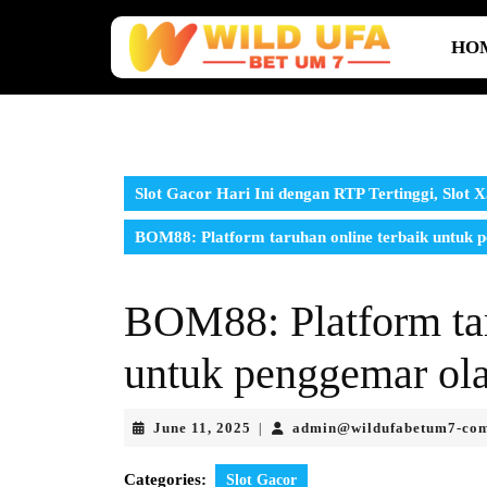
Skip
to
HO
content
Skip
to
content
Slot Gacor Hari Ini dengan RTP Tertinggi, Slot 
BOM88: Platform taruhan online terbaik untuk 
BOM88: Platform tar
untuk penggemar ol
June
June 11, 2025
admin@wildufabetum7-com
|
11,
2025
Categories:
Slot Gacor