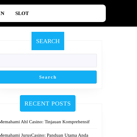
IN
SLOT
SEARCH
Search
RECENT POSTS
Memahami Ahl Casino: Tinjauan Komprehensif
Memahami JurusCasino: Panduan Utama Anda