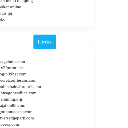
slot demo mahjong
poker online
situs qq
pkv
Links
t188
stagehubs.com
1x2forum.net
login99bet.com
secretcourtesans.com
onlinebahisforum1.com
chicagoheadline.com
camming.org
rajalion88.com
goupuntacana.com
riversedgepark.com
zaseez.com