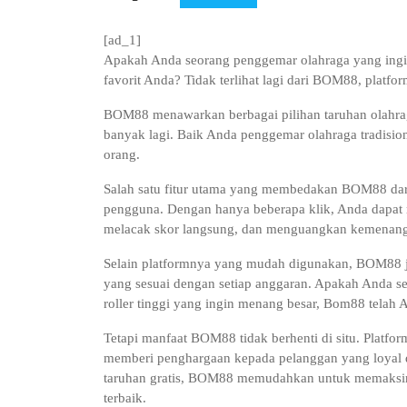
[ad_1]
Apakah Anda seorang penggemar olahraga yang ing
favorit Anda? Tidak terlihat lagi dari BOM88, platfo
BOM88 menawarkan berbagai pilihan taruhan olahraga
banyak lagi. Baik Anda penggemar olahraga tradisio
orang.
Salah satu fitur utama yang membedakan BOM88 dari
pengguna. Dengan hanya beberapa klik, Anda dapat 
melacak skor langsung, dan menguangkan kemenan
Selain platformnya yang mudah digunakan, BOM88 j
yang sesuai dengan setiap anggaran. Apakah Anda se
roller tinggi yang ingin menang besar, Bom88 telah A
Tetapi manfaat BOM88 tidak berhenti di situ. Platf
memberi penghargaan kepada pelanggan yang loyal d
taruhan gratis, BOM88 memudahkan untuk memaksi
terbaik.