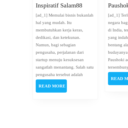
Dari
Inspiratif Salam88
Pausho
Startup
[ad_1] Memulai bisnis bukanlah
[ad_1] Terl
hingga
hal yang mudah. Itu
negara bag
Sukses:
membutuhkan kerja keras,
di India, t
Kisah
dedikasi, dan ketekunan.
yang indah
Inspiratif
Namun, bagi sebagian
bentang al
Salam88
pengusaha, perjalanan dari
budayanya
startup menuju kesuksesan
Paushoki a
sangatlah menantang. Salah satu
tersembun
pengusaha tersebut adalah
READ 
READ
READ MORE
MORE