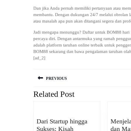
Dan jika Anda pernah memiliki pertanyaan atau me
membantu. Dengan dukungan 24/7 melalui obrolan la
atau masalah apa pun akan ditangani segera dan prof
Jadi mengapa menunggu? Daftar untuk BOM88 hari in
percaya diri. Dengan antarmuka yang ramah penggun
adalah platform taruhan online terbaik untuk pengg
BOM88 sekarang dan bawa pengalaman taruhan olahr
[ad_2]
Post
PREVIOUS
navigation
Related Post
Previous
post:
Dari Startup hingga
Menjela
Sukses: Kisah
dan Ma