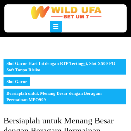
Skip
to
content
Skip
Open
to
Button
content
Slot Gacor Hari Ini dengan RTP Tertinggi, Slot X500 PG
Soft Tanpa Risiko
Slot Gacor
Bersiaplah untuk Menang Besar dengan Beragam
Permainan MPO999
Bersiaplah untuk Menang Besar
dengan Beragam Permainan