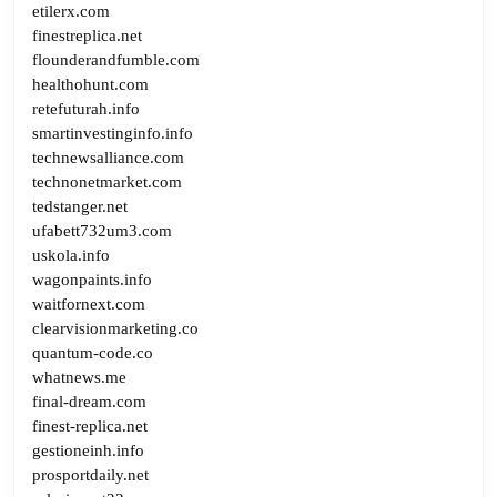
etilerx.com
finestreplica.net
flounderandfumble.com
healthohunt.com
retefuturah.info
smartinvestinginfo.info
technewsalliance.com
technonetmarket.com
tedstanger.net
ufabett732um3.com
uskola.info
wagonpaints.info
waitfornext.com
clearvisionmarketing.co
quantum-code.co
whatnews.me
final-dream.com
finest-replica.net
gestioneinh.info
prosportdaily.net