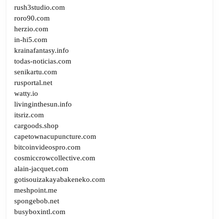
rush3studio.com
roro90.com
herzio.com
in-hi5.com
krainafantasy.info
todas-noticias.com
senikartu.com
rusportal.net
watty.io
livinginthesun.info
itsriz.com
cargoods.shop
capetownacupuncture.com
bitcoinvideospro.com
cosmiccrowcollective.com
alain-jacquet.com
gotisouizakayabakeneko.com
meshpoint.me
spongebob.net
busyboxintl.com