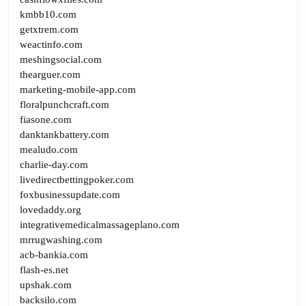
kmbb10.com
getxtrem.com
weactinfo.com
meshingsocial.com
thearguer.com
marketing-mobile-app.com
floralpunchcraft.com
fiasone.com
danktankbattery.com
mealudo.com
charlie-day.com
livedirectbettingpoker.com
foxbusinessupdate.com
lovedaddy.org
integrativemedicalmassageplano.com
mrrugwashing.com
acb-bankia.com
flash-es.net
upshak.com
backsilo.com