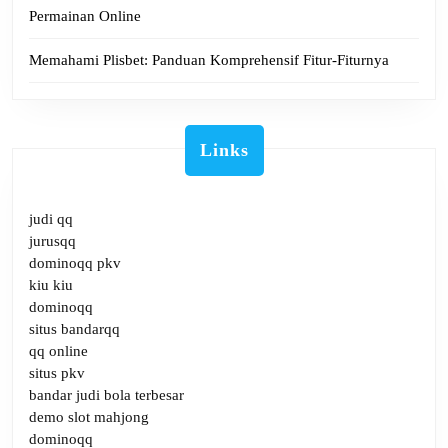
Permainan Online
Memahami Plisbet: Panduan Komprehensif Fitur-Fiturnya
Links
judi qq
jurusqq
dominoqq pkv
kiu kiu
dominoqq
situs bandarqq
qq online
situs pkv
bandar judi bola terbesar
demo slot mahjong
dominoqq