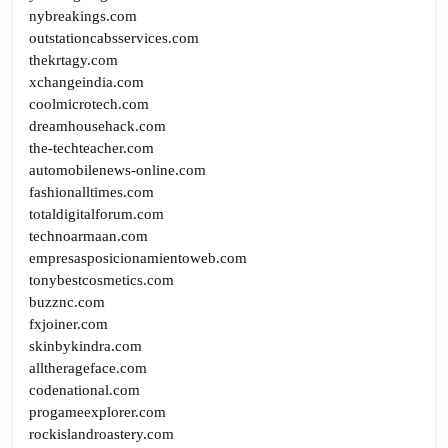
nybreakings.com
outstationcabsservices.com
thekrtagy.com
xchangeindia.com
coolmicrotech.com
dreamhousehack.com
the-techteacher.com
automobilenews-online.com
fashionalltimes.com
totaldigitalforum.com
technoarmaan.com
empresasposicionamientoweb.com
tonybestcosmetics.com
buzznc.com
fxjoiner.com
skinbykindra.com
alltherageface.com
codenational.com
progameexplorer.com
rockislandroastery.com