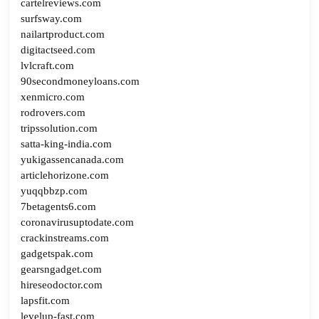
cartelreviews.com
surfsway.com
nailartproduct.com
digitactseed.com
lvlcraft.com
90secondmoneyloans.com
xenmicro.com
rodrovers.com
tripssolution.com
satta-king-india.com
yukigassencanada.com
articlehorizone.com
yuqqbbzp.com
7betagents6.com
coronavirusuptodate.com
crackinstreams.com
gadgetspak.com
gearsngadget.com
hireseodoctor.com
lapsfit.com
levelup-fast.com