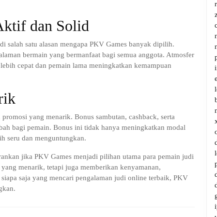
ktif dan Solid
di salah satu alasan mengapa PKV Games banyak dipilih.
pengalaman bermain yang bermanfaat bagi semua anggota. Atmosfer
ar lebih cepat dan pemain lama meningkatkan kemampuan
rik
promosi yang menarik. Bonus sambutan, cashback, serta
bah bagi pemain. Bonus ini tidak hanya meningkatkan modal
bih seru dan menguntungkan.
rankan jika PKV Games menjadi pilihan utama para pemain judi
n yang menarik, tetapi juga memberikan kenyamanan,
 siapa saja yang mencari pengalaman judi online terbaik, PKV
gkan.