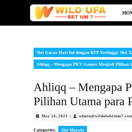
Skip
to
HO
content
Skip
to
content
Slot Gacor Hari Ini dengan RTP Tertinggi, Slot 
Ahliqq – Mengapa PKV Games Menjadi Pilihan 
Ahliqq – Mengapa 
Pilihan Utama para 
May
May 16, 2025
admin@wildufabetum7-com
|
16,
2025
Categories:
Slot Maxwin