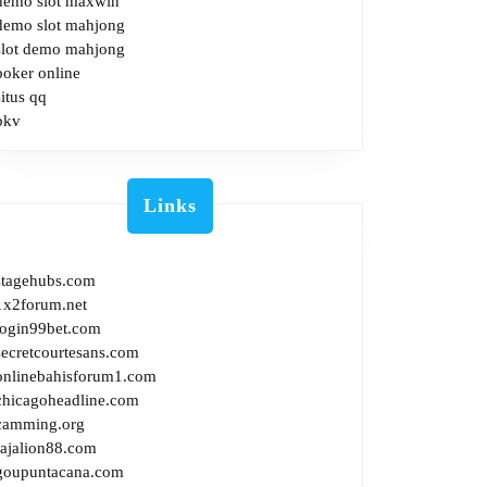
demo slot maxwin
demo slot mahjong
slot demo mahjong
poker online
situs qq
pkv
Links
stagehubs.com
1x2forum.net
login99bet.com
secretcourtesans.com
onlinebahisforum1.com
chicagoheadline.com
camming.org
rajalion88.com
goupuntacana.com