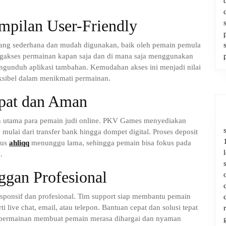
pilan User-Friendly
ang sederhana dan mudah digunakan, baik oleh pemain pemula
akses permainan kapan saja dan di mana saja menggunakan
ngunduh aplikasi tambahan. Kemudahan akses ini menjadi nilai
sibel dalam menikmati permainan.
epat dan Aman
an utama para pemain judi online. PKV Games menyediakan
ulai dari transfer bank hingga dompet digital. Proses deposit
rus
ahliqq
menunggu lama, sehingga pemain bisa fokus pada
.
gan Profesional
onsif dan profesional. Tim support siap membantu pemain
i live chat, email, atau telepon. Bantuan cepat dan solusi tepat
r permainan membuat pemain merasa dihargai dan nyaman