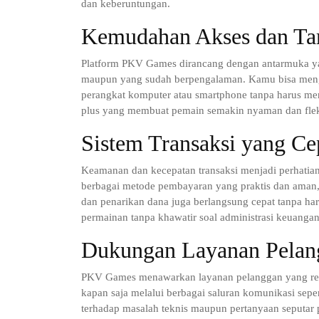
dan keberuntungan.
Kemudahan Akses dan Tam
Platform PKV Games dirancang dengan antarmuka y
maupun yang sudah berpengalaman. Kamu bisa meng
perangkat komputer atau smartphone tanpa harus me
plus yang membuat pemain semakin nyaman dan flek
Sistem Transaksi yang C
Keamanan dan kecepatan transaksi menjadi perhati
berbagai metode pembayaran yang praktis dan aman, m
dan penarikan dana juga berlangsung cepat tanpa ha
permainan tanpa khawatir soal administrasi keuangan
Dukungan Layanan Pelang
PKV Games menawarkan layanan pelanggan yang resp
kapan saja melalui berbagai saluran komunikasi sepert
terhadap masalah teknis maupun pertanyaan seputa