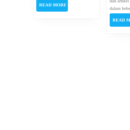
dan artike
READ
READ MORE
dalam bebe
MORE
READ 