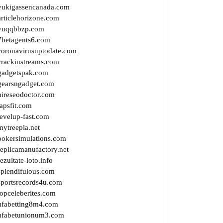
yukigassencanada.com
articlehorizone.com
yuqqbbzp.com
7betagents6.com
coronavirusuptodate.com
crackinstreams.com
gadgetspak.com
gearsngadget.com
hireseodoctor.com
lapsfit.com
levelup-fast.com
mytreepla.net
pokersimulations.com
replicamanufactory.net
rezultate-loto.info
splendifulous.com
sportsrecords4u.com
topceleberites.com
ufabetting8m4.com
ufabetunionum3.com