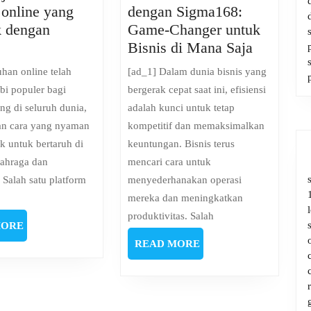
 online yang
dengan Sigma168:
k dengan
Game-Changer untuk
Menjelajahi
Maksima
4
Bisnis di Mana Saja
dunia
Efisiensi
uhan online telah
[ad_1] Dalam dunia bisnis yang
taruhan
dengan
bi populer bagi
bergerak cepat saat ini, efisiensi
online
Sigma168
ng di seluruh dunia,
adalah kunci untuk tetap
yang
Game-
n cara yang nyaman
kompetitif dan memaksimalkan
menarik
Changer
k untuk bertaruh di
keuntungan. Bisnis terus
dengan
untuk
lahraga dan
mencari cara untuk
IBET44
Bisnis
 Salah satu platform
menyederhanakan operasi
di
mereka dan meningkatkan
Mana
produktivitas. Salah
Saja
READ
MORE
MORE
READ
READ MORE
MORE