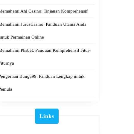
Memahami Ahl Casino: Tinjauan Komprehensif
Memahami JurusCasino: Panduan Utama Anda
untuk Permainan Online
Memahami Plisbet: Panduan Komprehensif Fitur-
Fiturnya
Pengertian Bunga99: Panduan Lengkap untuk
Pemula
Links