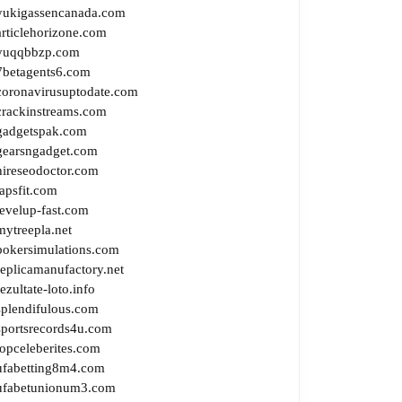
yukigassencanada.com
articlehorizone.com
yuqqbbzp.com
7betagents6.com
coronavirusuptodate.com
crackinstreams.com
gadgetspak.com
gearsngadget.com
hireseodoctor.com
lapsfit.com
levelup-fast.com
mytreepla.net
pokersimulations.com
replicamanufactory.net
rezultate-loto.info
splendifulous.com
sportsrecords4u.com
topceleberites.com
ufabetting8m4.com
ufabetunionum3.com