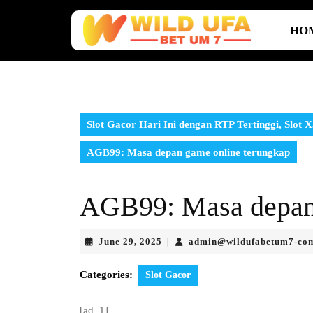
Skip
to
HO
content
Skip
to
content
Slot Gacor Hari Ini dengan RTP Tertinggi, Slot 
AGB99: Masa depan game online terungkap
AGB99: Masa depan 
June
June 29, 2025
admin@wildufabetum7-com
|
29,
2025
Categories:
Slot Gacor
[ad_1]