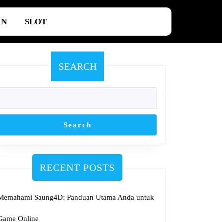
IN
SLOT
SEARCH
Search
RECENT POSTS
Memahami Saung4D: Panduan Utama Anda untuk
Game Online